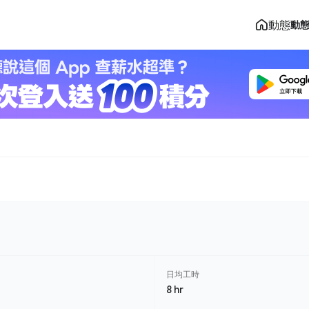
動態
動
日均工時
8 hr