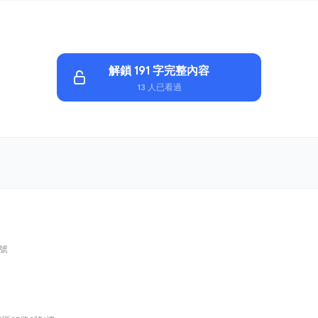
解鎖 191 字完整內容
13 人已看過
 號