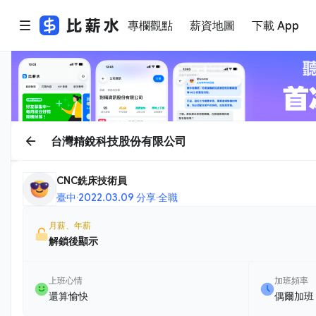
專欄觀點
薪資地圖
下載 App
台灣精銳科技股份有限公司
CNC銑床技術員
臺中
·
2022.03.09 分享
·
全職
月薪、年薪
解鎖後顯示
上班心情
加班頻率
還算愉快
偶爾加班