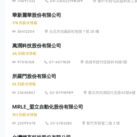
70697332
04-23502319#289
臺中市西屯區協和里工業
華新麗華股份有限公司
178 則薪水情報
35412204
台北市信義區松智路 1 號 25 樓
萬潤科技股份有限公司
46 則薪水情報
97015768
07-6071828
高雄市路竹區路科10路1號
所羅門股份有限公司
55 則薪水情報
23640801
02-87918989
臺北市內湖區行忠路42號6樓
MIRLE_盟立自動化股份有限公司
153 則薪水情報
22099478
03-5783280
新竹市研發二路 3 號