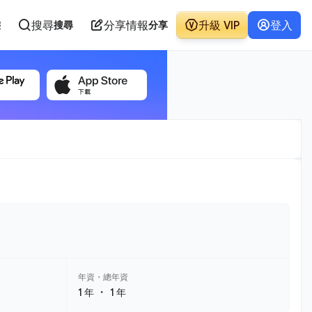
搜尋
分享情報
升級 VIP
登入
態
搜尋
分享
年資・總年資
・
1 年
1 年