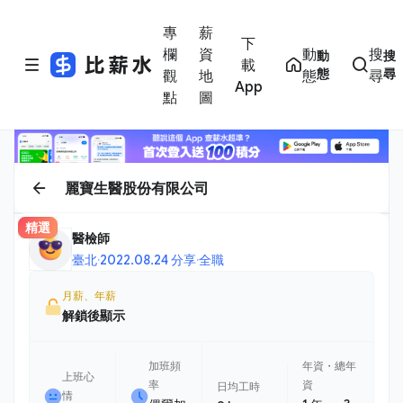
專
薪
下
欄
資
動
搜
動
搜
載
態
尋
觀
地
態
尋
App
點
圖
麗寶生醫股份有限公司
精選
醫檢師
臺北
·
2022.08.24 分享
·
全職
月薪、年薪
解鎖後顯示
加班頻
年資・總年
上班心
率
資
日均工時
情