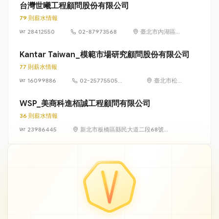
台灣世曦工程顧問股份有限公司
79 則薪水情報
28412550
02-87973568
臺北市內湖區湖
元里陽光街 323
號
Kantar Taiwan_模範市場研究顧問股份有限公司
77 則薪水情報
16099886
02-25775505
臺北市松山
#222
區八德路 3
段 34 號 3
WSP_美商科進栢誠工程顧問有限公司
樓
36 則薪水情報
23986445
新北市板橋區縣民大道二段68號
21樓