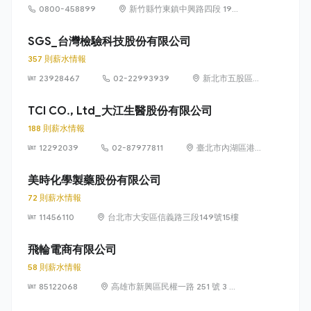
0800-458899
新竹縣竹東鎮中興路四段 195
號 51 館 315 室
SGS_台灣檢驗科技股份有限公司
357 則薪水情報
23928467
02-22993939
新北市五股區五
工路 134 號
（五股工業區）
TCI CO., Ltd_大江生醫股份有限公司
188 則薪水情報
12292039
02-87977811
臺北市內湖區港
墘路 187 號 8 樓
美時化學製藥股份有限公司
72 則薪水情報
11456110
台北市大安區信義路三段149號15樓
飛輪電商有限公司
58 則薪水情報
85122068
高雄市新興區民權一路 251 號 3 樓
之 1 及之 2