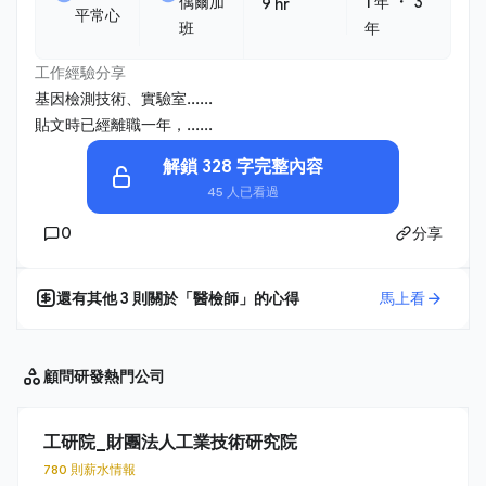
・
偶爾加
1 年
3
9 hr
平常心
班
年
工作經驗分享
基因檢測技術、實驗室......
貼文時已經離職一年，......
解鎖 328 字完整內容
45 人已看過
0
分享
還有其他
3
則關於「
醫檢師
」的心得
馬上看
顧問研發
熱門公司
工研院_財團法人工業技術研究院
780 則薪水情報