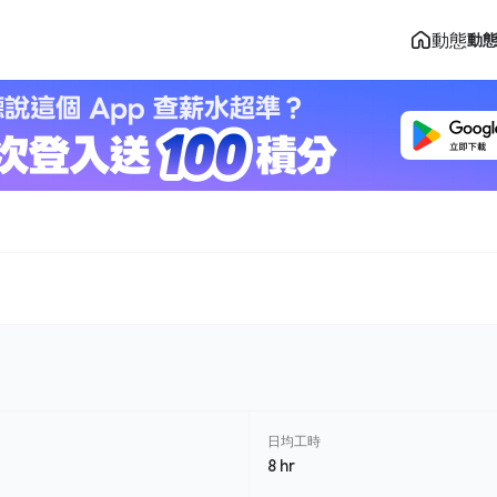
動態
動
司
日均工時
8 hr