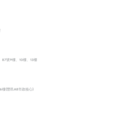
樓
87號9樓、10樓、13樓
6樓(豐邑A8市政核心)