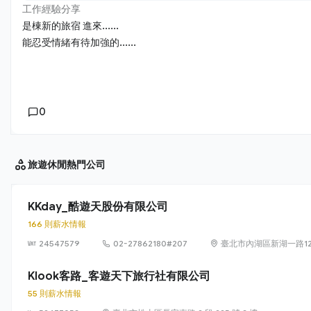
工作經驗分享
是棟新的旅宿 進來......
能忍受情緒有待加強的......
0
旅遊休閒
熱門公司
KKday_酷遊天股份有限公司
166 則薪水情報
24547579
02-27862180#207
臺北市內湖區新湖一路12
Klook客路_客遊天下旅行社有限公司
55 則薪水情報