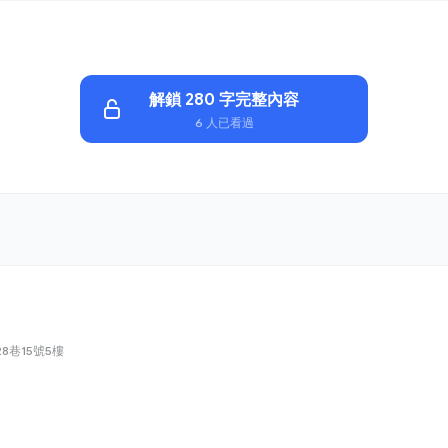
解鎖 280 字完整內容
6 人已看過
8巷15號5樓