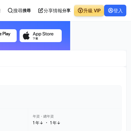
搜尋
分享情報
升級 VIP
登入
態
搜尋
分享
年資・總年資
・
1 年↓
1 年↓