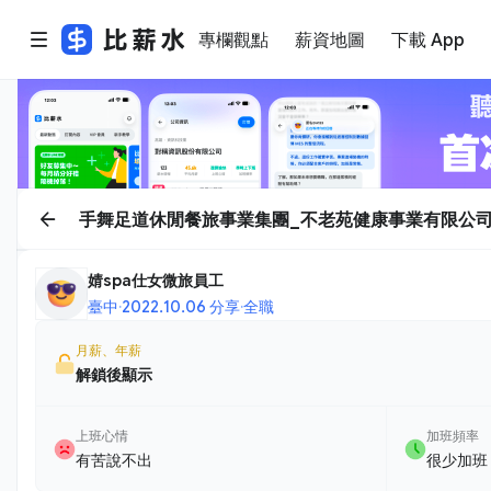
專欄觀點
薪資地圖
下載 App
手舞足道休閒餐旅事業集團_不老苑健康事業有限公
婧spa仕女微旅員工
臺中
·
2022.10.06 分享
·
全職
月薪、年薪
解鎖後顯示
上班心情
加班頻率
有苦說不出
很少加班