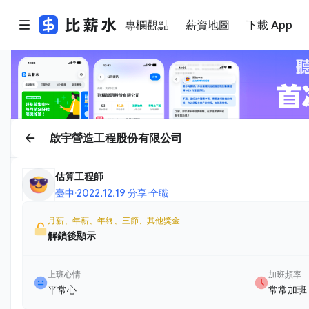
專欄觀點
薪資地圖
下載 App
啟宇營造工程股份有限公司
估算工程師
臺中
·
2022.12.19 分享
·
全職
月薪、年薪、年終、三節、其他獎金
解鎖後顯示
上班心情
加班頻率
平常心
常常加班