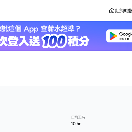
動態
動
日均工時
10 hr