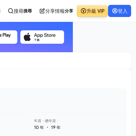
搜尋
分享情報
升級 VIP
登入
態
搜尋
分享
年資・總年資
・
10 年
19 年