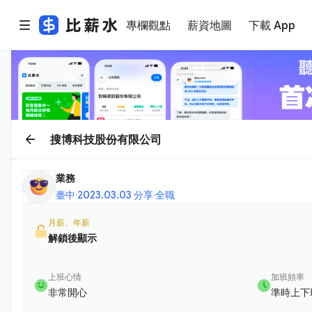
專欄觀點
薪資地圖
下載 App
搜博科技股份有限公司
業務
臺中
·
2023.03.03 分享
·
全職
月薪、年薪
解鎖後顯示
上班心情
加班頻率
非常開心
準時上下