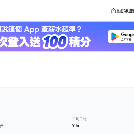
動態
動
日均工時
班
9 hr