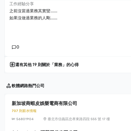
工作經驗分享
之前沒當過業務其實蠻......
如果沒做過業務的人剛......
0
還有其他
19
則關於「
業務
」的心得
軟體網路
熱門公司
新加坡商蝦皮娛樂電商有限公司
707 則薪水情報
56801904
臺北市信義區忠孝東路四段 555 號 17 樓