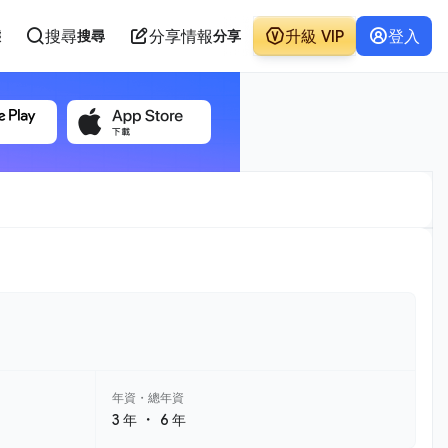
搜尋
分享情報
升級 VIP
登入
態
搜尋
分享
年資・總年資
・
3 年
6 年