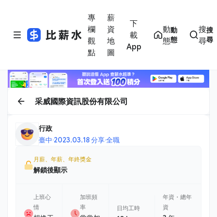
專
薪
下
欄
資
動
搜
動
搜
載
態
尋
觀
地
態
尋
App
點
圖
采威國際資訊股份有限公司
行政
臺中
·
2023.03.18 分享
·
全職
月薪、年薪、年終獎金
解鎖後顯示
上班心
加班頻
年資・總年
情
率
資
日均工時