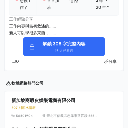
・
想換工
常常加
3 年
10 hr
作了
班
20 年↑
工作經驗分享
工作內容與當初敘述的......
新人可以學很多東西，......
解鎖 308 字完整內容
19 人已看過
0
分享
軟體網路
熱門公司
新加坡商蝦皮娛樂電商有限公司
707 則薪水情報
56801904
臺北市信義區忠孝東路四段 555
號 17 樓