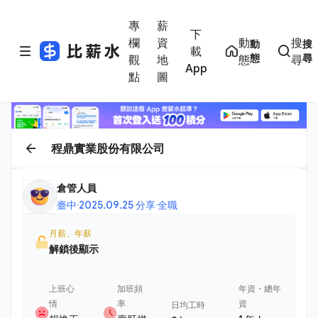
專
薪
下
欄
資
動
搜
動
搜
載
態
尋
觀
地
態
尋
App
點
圖
程鼎實業股份有限公司
倉管人員
臺中
·
2025.09.25 分享
·
全職
月薪、年薪
解鎖後顯示
上班心
加班頻
年資・總年
情
率
資
日均工時