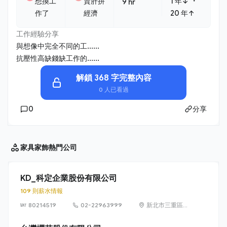
・
想換工
賣肝拼
1 年↓
9 hr
作了
經濟
20 年↑
工作經驗分享
與想像中完全不同的工......
抗壓性高缺錢缺工作的......
解鎖 368 字完整內容
0 人已看過
0
分享
家具家飾
熱門公司
KD_科定企業股份有限公司
109 則薪水情報
80214519
02-22963999
新北市三重區光
復路 2 段 69 號
16 樓