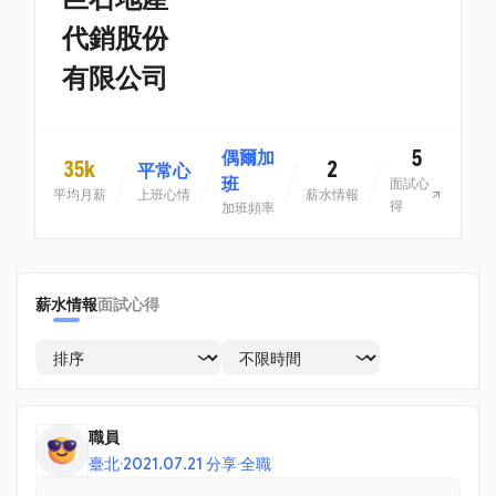
代銷股份
有限公司
5
偶爾加
35k
2
平常心
班
面試心
平均月薪
上班心情
薪水情報
得
加班頻率
薪水情報
面試心得
職員
臺北
·
2021.07.21 分享
·
全職