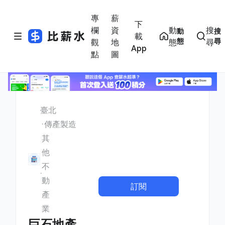
專
薪
下
欄
資
動
搜
動
搜
載
態
尋
觀
地
態
尋
App
點
圖
臺北
傳產製造
其
他
不
動
訂閱
產
業
巨石地產