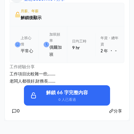
月薪、年薪
解鎖後顯示
加班頻
上班心
年資・總年
率
日均工時
情
資
偶爾加
9 hr
・
平常心
2 年
-
班
工作經驗分享
工作項目比較雜一些,......
老闆人都很好,財務長......
解鎖 66 字完整內容
0 人已看過
0
分享