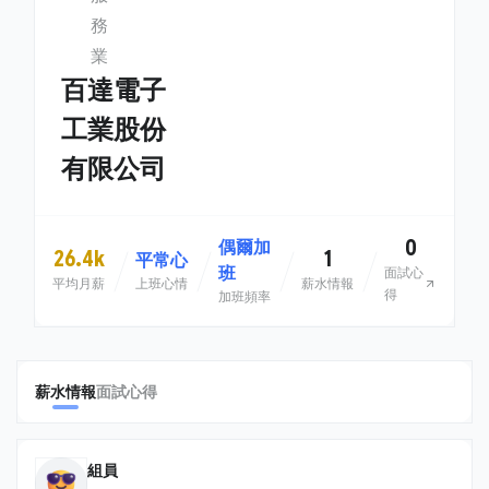
務
業
百達電子
工業股份
有限公司
0
偶爾加
26.4k
1
平常心
班
面試心
平均月薪
上班心情
薪水情報
得
加班頻率
薪水情報
面試心得
組員