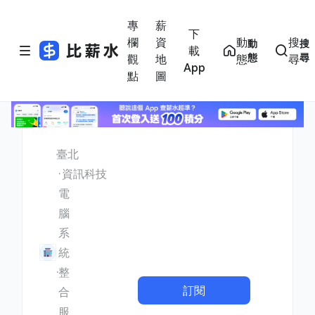
專
薪
下
欄
資
動
搜
動
搜
載
態
尋
觀
地
態
尋
App
點
圖
臺北
資訊科技
電
腦
系
統
整
訂閱
合
服