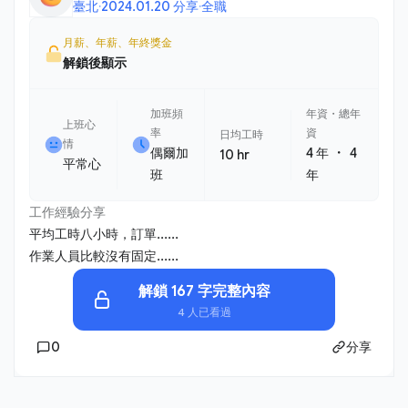
臺北
·
2024.01.20 分享
·
全職
月薪、年薪、年終獎金
解鎖後顯示
加班頻
年資・總年
上班心
率
資
日均工時
情
・
偶爾加
4 年
4
10 hr
平常心
班
年
工作經驗分享
平均工時八小時，訂單......
作業人員比較沒有固定......
解鎖 167 字完整內容
4 人已看過
0
分享