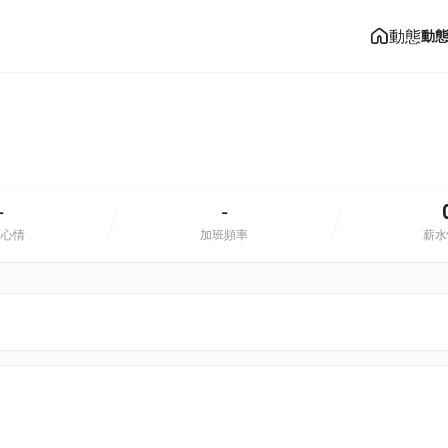
動態
動
-
-
班心情
加班頻率
薪水