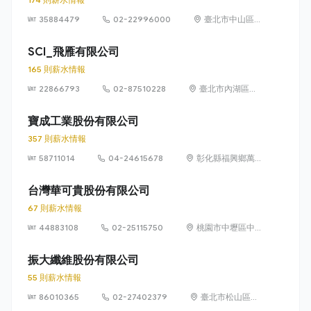
35884479
02-22996000
臺北市中山區
長安東路2段80
號10樓之3
SCI_飛雁有限公司
165 則薪水情報
22866793
02-87510228
臺北市內湖區瑞
光路585號11樓
寶成工業股份有限公司
357 則薪水情報
58711014
04-24615678
彰化縣福興鄉萬
豐村福工路 2 號
台灣華可貴股份有限公司
67 則薪水情報
44883108
02-25115750
桃園市中壢區中
華路二段 281 號
振大纖維股份有限公司
55 則薪水情報
86010365
02-27402379
臺北市松山區復
興北路73號4樓