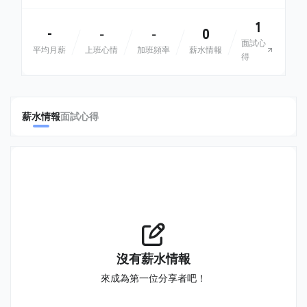
1
-
0
-
-
面試心
平均月薪
上班心情
加班頻率
薪水情報
得
薪水情報
面試心得
沒有薪水情報
來成為第一位分享者吧！