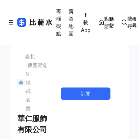
專
薪
下
欄
資
動
搜
動
搜
載
態
尋
觀
地
態
尋
App
點
圖
臺北
傳產製造
紡
織
成
訂閱
衣
業
華仁服飾
有限公司