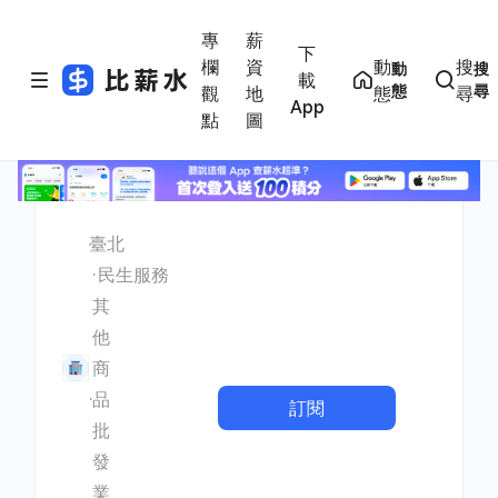
專
薪
下
欄
資
動
搜
動
搜
載
態
尋
觀
地
態
尋
App
點
圖
臺北
民生服務
其
他
商
品
訂閱
批
發
業