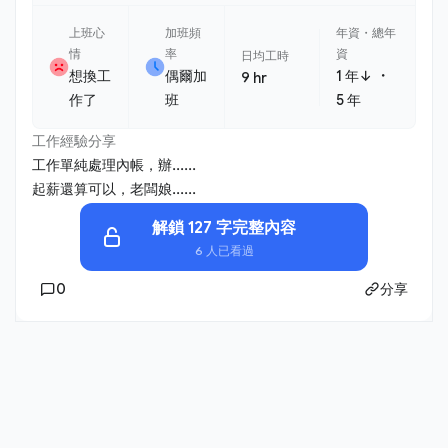
上班心
加班頻
年資・總年
情
率
資
日均工時
・
想換工
偶爾加
1 年↓
9 hr
作了
班
5 年
工作經驗分享
工作單純處理內帳，辦......
起薪還算可以，老闆娘......
解鎖 127 字完整內容
6 人已看過
0
分享