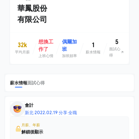
華鳳股份
有限公司
5
想換工
偶爾加
32k
1
作了
班
面試心
平均月薪
薪水情報
得
上班心情
加班頻率
薪水情報
面試心得
會計
新北
·
2022.02.19 分享
·
全職
月薪、年薪
解鎖後顯示