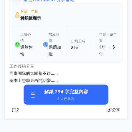
月薪、年薪
解鎖後顯示
上班心
加班頻
年資・總年
情
率
資
日均工時
・
還算愉
偶爾加
1 年
3
8 hr
快
班
年
工作經驗分享
同事團隊的氛圍都不錯......
基本上想學東西的話蠻......
解鎖 294 字完整內容
5 人已看過
2
分享