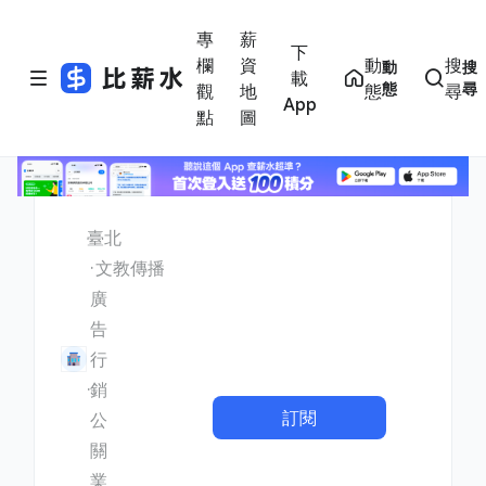
專
薪
下
欄
資
動
搜
動
搜
載
態
尋
觀
地
態
尋
App
點
圖
臺北
文教傳播
廣
告
行
銷
訂閱
公
關
業