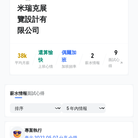
米瑞克展
覽設計有
限公司
9
還算愉
偶爾加
38k
2
快
班
面試心
平均月薪
薪水情報
得
上班心情
加班頻率
薪水情報
面試心得
專案執行
臺北
·
2022.05.07 分享
·
全職