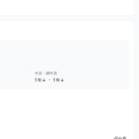
年資・總年資
・
1 年↓
1 年↓
分享