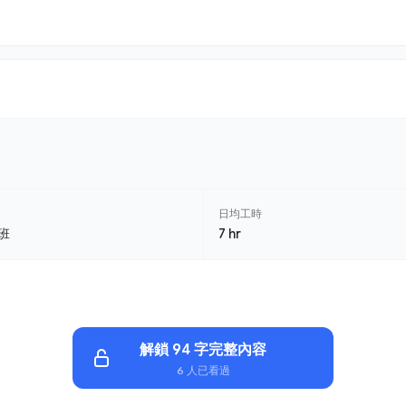
日均工時
班
7 hr
解鎖 94 字完整內容
6 人已看過