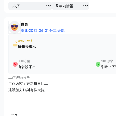
職員
臺北
·
2023.06.01 分享
·
兼職
時薪、年薪
解鎖後顯示
上班心情
加班頻率
有苦說不出
準時上下
工作經驗分享
工作內容：更新每日l......
建議體力好與有強大抗......
0