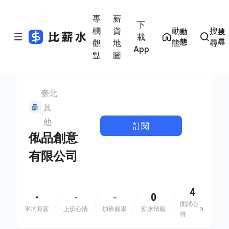
專
薪
下
欄
資
動
搜
動
搜
載
態
尋
觀
地
態
尋
App
點
圖
臺北
其
他
訂閱
俬品創意
有限公司
4
-
0
-
-
面試心
平均月薪
上班心情
加班頻率
薪水情報
得