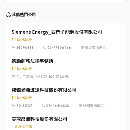
其他
熱門公司
Siemens Energy_西門子能源股份有限公司
7 則薪水情報
85098433
02-77506466
臺北市內湖區
洲子街65號9樓
德勤商務法律事務所
8 則薪水情報
台北市信義區松仁路 100 號 20 樓
盧森堡商濂達科技股份有限公司
8 則薪水情報
90181707
03-464-3838
桃園市楊梅區高
獅路822巷10號
美商昂圖科技股份有限公司
4 則薪水情報