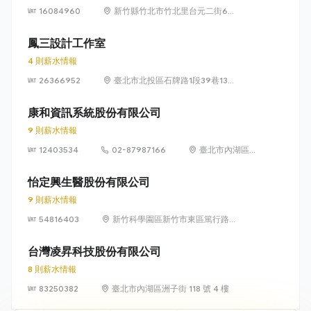
16084960
新竹縣竹北市竹北里台元二街6號
4樓之1
鳳三設計工作室
4 則薪水情報
26366952
臺北市北投區石牌路1段39巷134
號4樓
康和資訊系統股份有限公司
9 則薪水情報
12403534
02-87987166
臺北市內湖區瑞
光路 318 號 5 樓
怡定興生醫股份有限公司
9 則薪水情報
54816403
新竹科學園區新竹市東區篤行路6
號5樓
台灣凌昇科技股份有限公司
8 則薪水情報
83250382
臺北市內湖區洲子街 118 號 4 樓