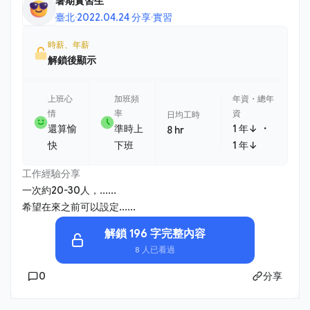
暑期實習生
臺北
·
2022.04.24 分享
·
實習
時薪、年薪
解鎖後顯示
上班心
加班頻
年資・總年
情
率
資
日均工時
・
還算愉
準時上
1 年↓
8 hr
快
下班
1 年↓
工作經驗分享
一次約20-30人，......
希望在來之前可以設定......
解鎖 196 字完整內容
8 人已看過
0
分享