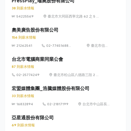
PressPlay_瑞奧股份有限公司
38 則薪水情報
54225569
臺北市大同區西寧北路 62 之 5 號
2 樓
奧美廣告股份有限公司
156 則薪水情報
21262541
02-77451688
臺北市信義
#369
區松仁路89
號3樓
台北市電腦商業同業公會
87 則薪水情報
02-25774249
臺北市松山區八德路三段 2 號
3 樓
宏盟媒體集團_浩騰媒體股份有限公司
33 則薪水情報
16832894
02-21817199
台北市中山區長
春路176號5樓
亞星通股份有限公司
69 則薪水情報