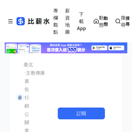
專
薪
下
欄
資
動
搜
動
搜
載
態
尋
觀
地
態
尋
App
點
圖
臺北
文教傳播
廣
告
行
銷
訂閱
公
關
業