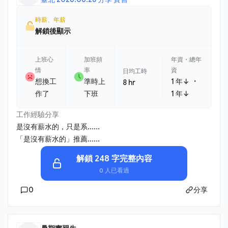
時薪、年薪
解鎖後顯示
上班心
加班頻
年資・總年
情
率
資
日均工時
・
想換工
準時上
1 年↓
8 hr
作了
下班
1 年↓
工作經驗分享
是沒有薪水的，只是系......
「是沒有薪水的」推薦......
解鎖 248 字完整內容
0 人已看過
0
分享