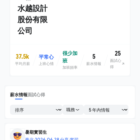
水越設計
股份有限
公司
25
很少加
37.5k
5
平常心
班
面試心
平均月薪
上班心情
薪水情報
得
加班頻率
薪水情報
面試心得
職務
暑期實習生
臺北
·
2026.06.28 分享
·
實習