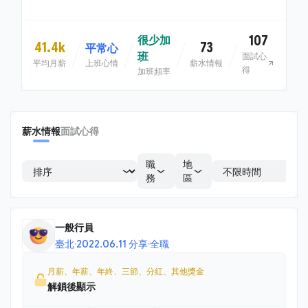
107
很少加
41.4k
73
平常心
班
面試心
平均月薪
上班心情
薪水情報
得
加班頻率
薪水情報
面試心得
職
地
務
區
一般行員
臺北
·
2022.06.11 分享
·
全職
月薪、年薪、年終、三節、分紅、其他獎金
解鎖後顯示