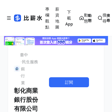
專
薪
下
欄
資
動
搜
動
搜
載
態
尋
觀
地
態
尋
App
點
圖
臺中
民生服務
銀
行
訂閱
業
彰化商業
銀行股份
有限公司