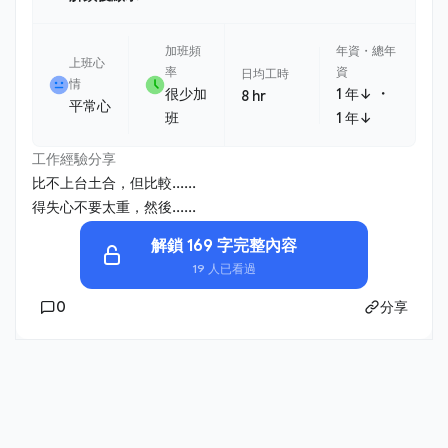
加班頻
年資・總年
上班心
率
資
日均工時
情
・
很少加
1 年↓
8 hr
平常心
班
1 年↓
工作經驗分享
比不上台土合，但比較......
得失心不要太重，然後......
解鎖 169 字完整內容
19 人已看過
0
分享