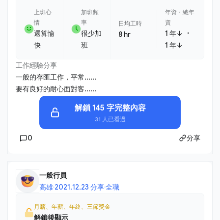
上班心
加班頻
年資・總年
情
率
資
日均工時
・
還算愉
很少加
1 年↓
8 hr
快
班
1 年↓
工作經驗分享
一般的存匯工作，平常......
要有良好的耐心面對客......
解鎖 145 字完整內容
31 人已看過
0
分享
一般行員
高雄
·
2021.12.23 分享
·
全職
月薪、年薪、年終、三節獎金
解鎖後顯示