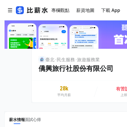
專欄觀點
薪資地圖
下載 App
臺北
民生服務
旅遊服務業
僑興旅行社股份有限公司
28k
有苦
平均月薪
上
薪水情報
面試心得