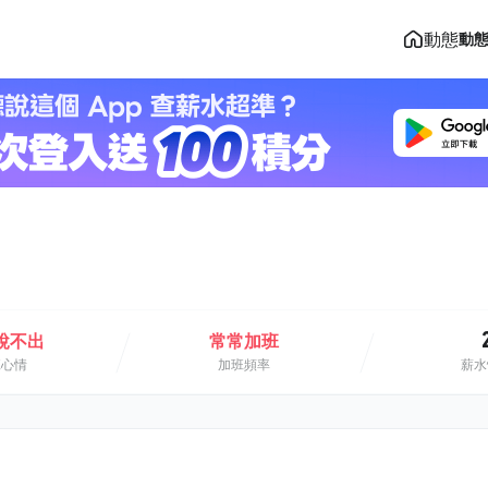
動態
動
說不出
常常加班
班心情
加班頻率
薪水