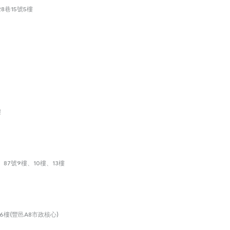
8巷15號5樓
樓
87號9樓、10樓、13樓
6樓(豐邑A8市政核心)