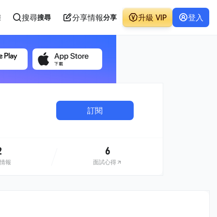
搜尋
分享情報
升級 VIP
登入
態
搜尋
分享
訂閱
2
6
情報
面試心得