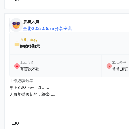
票務人員
臺北
·
2023.08.25 分享
·
全職
月薪、年薪
解鎖後顯示
上班心情
加班頻率
有苦說不出
常常加班
工作經驗分享
早上8:30上班，新......
人員都蠻親切的，算蠻......
0