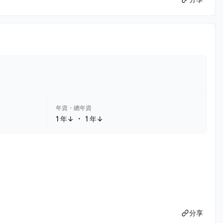
年資・總年資
・
1 年↓
1 年↓
分享