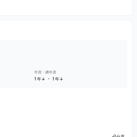
年資・總年資
・
1 年↓
1 年↓
分享