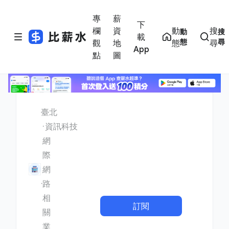
專
薪
下
欄
資
動
搜
動
搜
載
態
尋
觀
地
態
尋
App
點
圖
臺北
資訊科技
網
際
網
路
相
訂閱
關
業