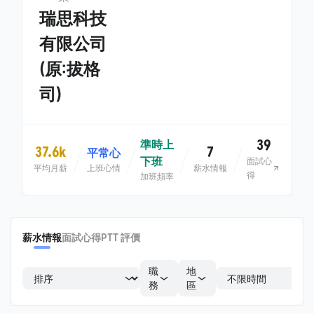
瑞思科技
有限公司
(原:拔格
司)
39
準時上
37.6k
7
平常心
下班
面試心
平均月薪
上班心情
薪水情報
得
加班頻率
薪水情報
面試心得
PTT 評價
職
地
務
區