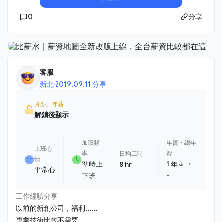
0
分享
客服
新北
·
2019.09.11 分享
月薪、年薪
解鎖後顯示
加班頻
年資・總年
上班心
率
資
日均工時
情
・
準時上
1 年↓
8 hr
平常心
下班
-
工作經驗分享
以前的新創公司，福利......
專業技術比較不需要，......