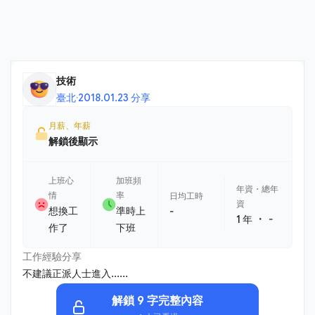
技術
臺北
·
2018.01.23 分享
月薪、年薪
解鎖後顯示
上班心
加班頻
年資・總年
情
率
日均工時
資
想換工
準時上
-
・
1 年
-
作了
下班
工作經驗分享
不建議正派人士進入......
解鎖 9 字完整內容