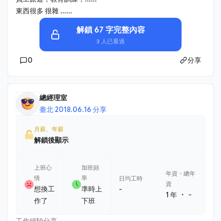
東西很多 很雜 ......
解鎖 67 字完整內容
3 人已看過
0
分享
總經理室
臺北
·
2018.06.16 分享
月薪、年薪
解鎖後顯示
上班心
加班頻
年資・總年
情
率
日均工時
資
想換工
準時上
-
・
1 年
-
作了
下班
工作經驗分享