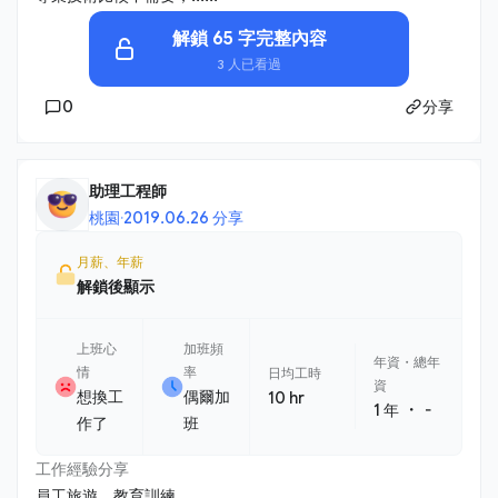
解鎖 65 字完整內容
3 人已看過
0
分享
助理工程師
桃園
·
2019.06.26 分享
月薪、年薪
解鎖後顯示
上班心
加班頻
年資・總年
情
率
日均工時
資
想換工
偶爾加
10 hr
・
1 年
-
作了
班
工作經驗分享
員工旅遊，教育訓練，......