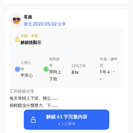
客服
臺北
·
2020.05.02 分享
月薪、年薪
解鎖後顯示
加班頻
年資・總年
上班心
率
資
日均工時
情
・
準時上
1 年↓
8 hr
平常心
下班
-
工作經驗分享
每天準時上下班、辦公......
很輕鬆沒什麼壓力、下......
解鎖 63 字完整內容
6 人已看過