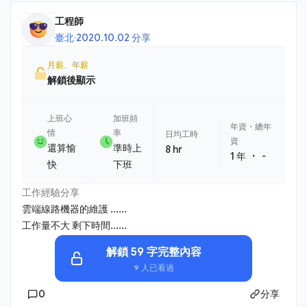
工程師
臺北
·
2020.10.02 分享
月薪、年薪
解鎖後顯示
上班心
加班頻
年資・總年
情
率
日均工時
資
還算愉
準時上
8 hr
・
1 年
-
快
下班
工作經驗分享
雲端線路機器的維護 ......
工作量不大 剩下時間......
解鎖 59 字完整內容
9 人已看過
0
分享