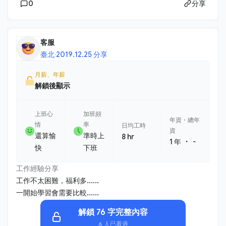
0
分享
客服
臺北
·
2019.12.25 分享
月薪、年薪
解鎖後顯示
上班心
加班頻
年資・總年
情
率
日均工時
資
還算愉
準時上
8 hr
・
1 年
-
快
下班
工作經驗分享
工作不太困難，福利多......
一開始學習會需要比較......
解鎖 76 字完整內容
6 人已看過