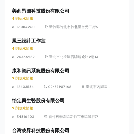
獅路822巷10號
美商昂圖科技股份有限公司
4 則薪水情報
16084960
新竹縣竹北市竹北里台元二街6號
4樓之1
鳳三設計工作室
4 則薪水情報
26366952
臺北市北投區石牌路1段39巷134
號4樓
康和資訊系統股份有限公司
9 則薪水情報
12403534
02-87987166
臺北市內湖區瑞
光路 318 號 5 樓
怡定興生醫股份有限公司
9 則薪水情報
54816403
新竹科學園區新竹市東區篤行路6
號5樓
台灣凌昇科技股份有限公司