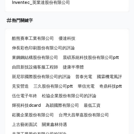
Inventec_英業達股份有限公司
熱門關鍵字
酷熊賽車工業有限公司
優達科技
伸長彩色印刷股份有限公司的評論
東鋼鋼結構股份有限公司
晨碩系統科技股份有限公司ptt
由田新技設備客服工程師
捷康半導體
斑尼菲國際股份有限公司的評論
普泰光電
國霖機電風評
見安營造
三久股份有限公司ptt
華信光電
奇鼎科技ptt
伍仕電子年終
松協企業股份有限公司的評論
輝視科技dcard
為穎國際有限公司
最低工資
崧騰企業股份有限公司
台灣大昌華嘉股份有限公司
上古藝術面試
關東鑫林待遇
共茂工業股份有限公司的評論