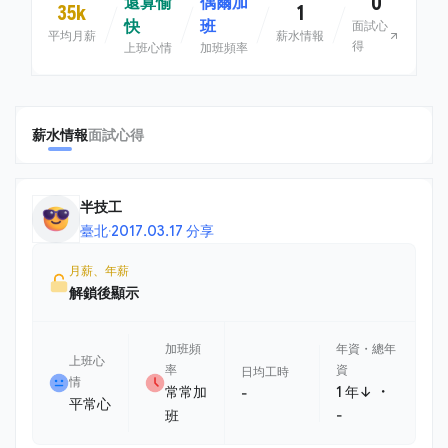
0
還算愉
偶爾加
35k
1
快
班
面試心
平均月薪
薪水情報
得
上班心情
加班頻率
薪水情報
面試心得
半技工
臺北
·
2017.03.17 分享
月薪、年薪
解鎖後顯示
加班頻
年資・總年
上班心
率
資
日均工時
情
・
常常加
1 年↓
-
平常心
班
-