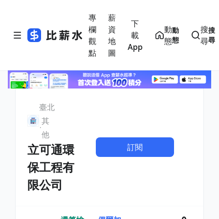
專
薪
下
欄
資
動
搜
動
搜
載
態
尋
觀
地
態
尋
App
點
圖
臺北
其
他
訂閱
立可通環
保工程有
限公司