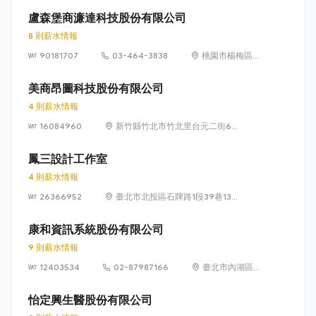
盧森堡商濂達科技股份有限公司
8 則薪水情報
90181707
03-464-3838
桃園市楊梅區高
獅路822巷10號
美商昂圖科技股份有限公司
4 則薪水情報
16084960
新竹縣竹北市竹北里台元二街6號
4樓之1
鳳三設計工作室
4 則薪水情報
26366952
臺北市北投區石牌路1段39巷134
號4樓
康和資訊系統股份有限公司
9 則薪水情報
12403534
02-87987166
臺北市內湖區瑞
光路 318 號 5 樓
怡定興生醫股份有限公司