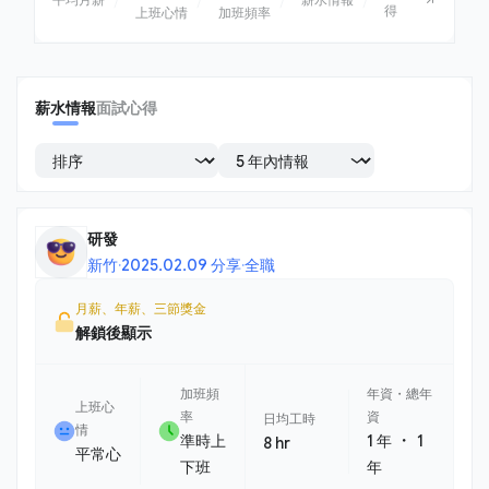
得
上班心情
加班頻率
薪水情報
面試心得
研發
新竹
·
2025.02.09 分享
·
全職
月薪、年薪、三節獎金
解鎖後顯示
加班頻
年資・總年
上班心
率
資
日均工時
情
・
準時上
1 年
1
8 hr
平常心
下班
年