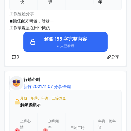
快
班
年
工作經驗分享
◼擔任配方研發，研發......
工作環境是在田中間的......
解鎖 188 字完整內容
6 人已看過
0
分享
行銷企劃
新竹
·
2021.11.07 分享
·
全職
月薪、年薪、年終、三節獎金
解鎖後顯示
上班心
加班頻
年資・總年
情
率
資
日均工時