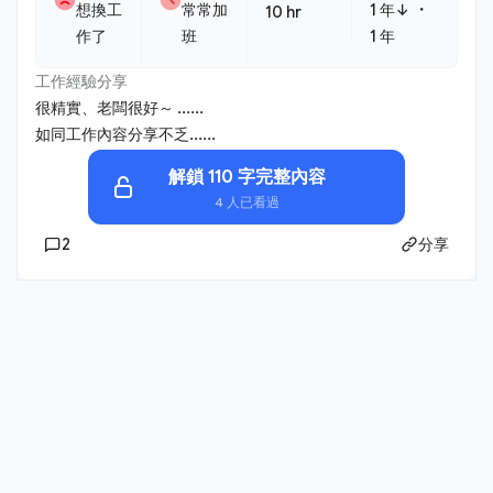
・
想換工
常常加
1 年↓
10 hr
作了
班
1 年
工作經驗分享
很精實、老闆很好～ ......
如同工作內容分享不乏......
解鎖 110 字完整內容
4 人已看過
2
分享