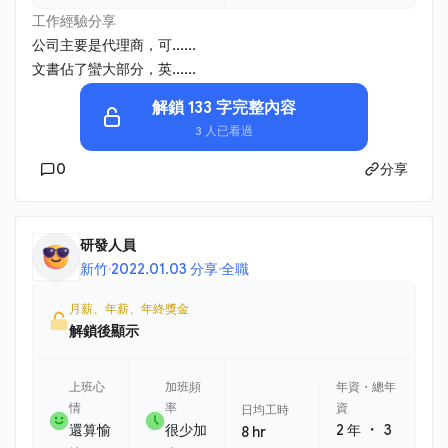
工作經驗分享
公司主要是代理商，可......
文書佔了蠻大部分，英......
解鎖 133 字完整內容
3 人已看過
0
分享
研發人員
新竹
·
2022.01.03 分享
·
全職
月薪、年薪、年終獎金
解鎖後顯示
上班心
加班頻
年資・總年
情
率
資
日均工時
・
還算愉
很少加
2 年
3
8 hr