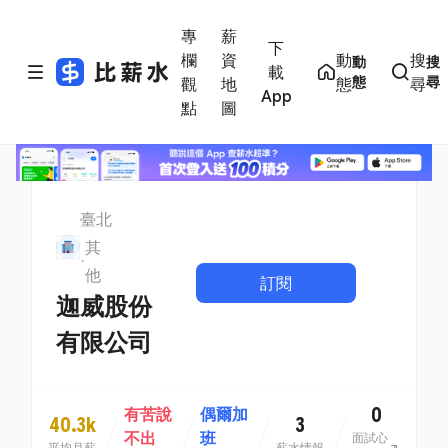
專
薪
下
欄
資
動
搜
動
搜
載
態
尋
觀
地
態
尋
App
點
圖
臺北
其
他
訂閱
迦威股份
有限公司
0
有苦說
偶爾加
40.3k
3
不出
班
面試心
平均月薪
薪水情報