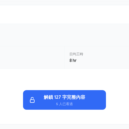
日均工時
8 hr
解鎖 127 字完整內容
5 人已看過