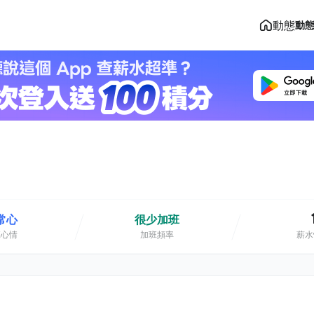
動態
動
常心
很少加班
班心情
加班頻率
薪水