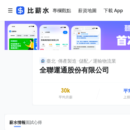
專欄觀點
薪資地圖
下載 App
臺北
傳產製造
儲配／運輸物流業
全聯運通股份有限公司
30k
平
平均月薪
上
薪水情報
面試心得