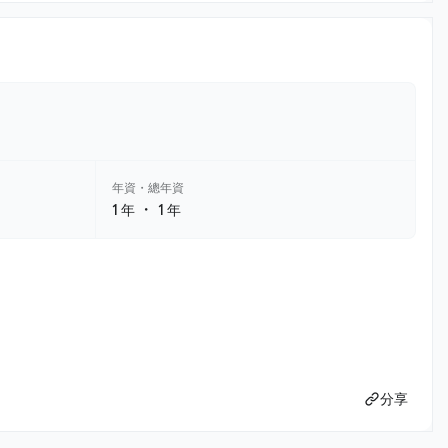
年資・總年資
・
1 年
1 年
分享