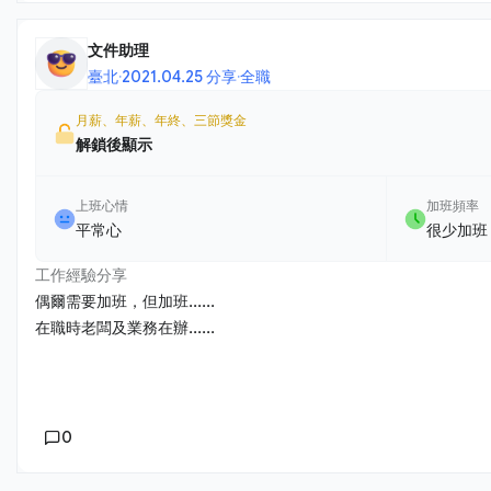
文件助理
臺北
·
2021.04.25 分享
·
全職
月薪、年薪、年終、三節獎金
解鎖後顯示
上班心情
加班頻率
平常心
很少加班
工作經驗分享
偶爾需要加班，但加班......
在職時老闆及業務在辦......
0