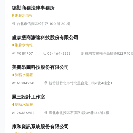
德勤商務法律事務所
8 則薪水情報
台北市信義區松仁路 100 號 20 樓
盧森堡商濂達科技股份有限公司
8 則薪水情報
90181707
03-464-3838
桃園市楊梅區高獅路822巷10
美商昂圖科技股份有限公司
4 則薪水情報
16084960
新竹縣竹北市竹北里台元二街6號4樓之1
鳳三設計工作室
4 則薪水情報
26366952
臺北市北投區石牌路1段39巷134號4樓
康和資訊系統股份有限公司