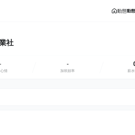
動態
動
企業社
-
-
班心情
加班頻率
薪水