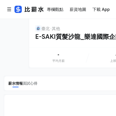
專欄觀點
薪資地圖
下載 App
臺北
其他
E-SAKI質髮沙龍_樂達國際
-
平均月薪
上
薪水情報
面試心得