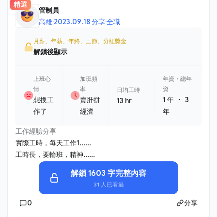
精選
管制員
高雄
·
2023.09.18 分享
·
全職
月薪、年薪、年終、三節、分紅獎金
解鎖後顯示
上班心
加班頻
年資・總年
情
率
資
日均工時
・
想換工
賣肝拼
1 年
3
13 hr
作了
經濟
年
工作經驗分享
實際工時，每天工作1......
工時長，要輪班，精神......
解鎖 1603 字完整內容
31 人已看過
0
分享