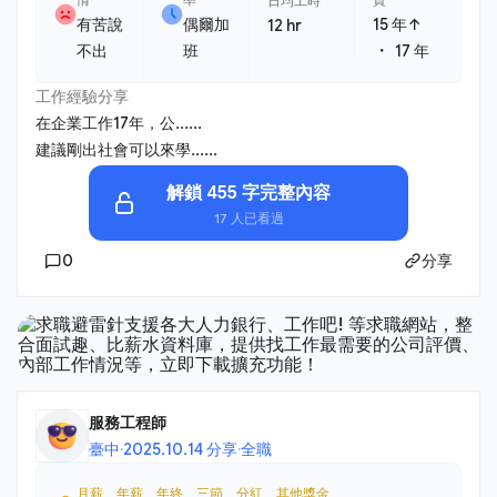
日均工時
有苦說
偶爾加
15 年↑
12 hr
・
不出
班
17 年
工作經驗分享
在企業工作17年，公......
建議剛出社會可以來學......
解鎖 455 字完整內容
17 人已看過
0
分享
服務工程師
臺中
·
2025.10.14 分享
·
全職
月薪、年薪、年終、三節、分紅、其他獎金