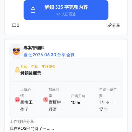
解鎖 335 字完整內容
26 人已看過
0
分享
專案管理師
臺北
·
2026.06.30 分享
·
全職
月薪、年薪、年終獎金
解鎖後顯示
上班心
加班頻
年資・總年
情
率
資
日均工時
・
想換工
賣肝拼
1 年↓
10 hr
作了
經濟
17 年
工作經驗分享
我在POS部門待了三......