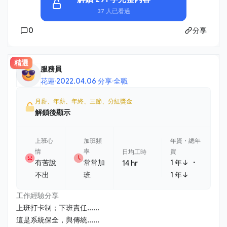
37 人已看過
0
分享
精選
服務員
花蓮
·
2022.04.06 分享
·
全職
月薪、年薪、年終、三節、分紅獎金
解鎖後顯示
上班心
加班頻
年資・總年
情
率
資
日均工時
・
有苦說
常常加
1 年↓
14 hr
不出
班
1 年↓
工作經驗分享
上班打卡制；下班責任......
這是系統保全，與傳統......