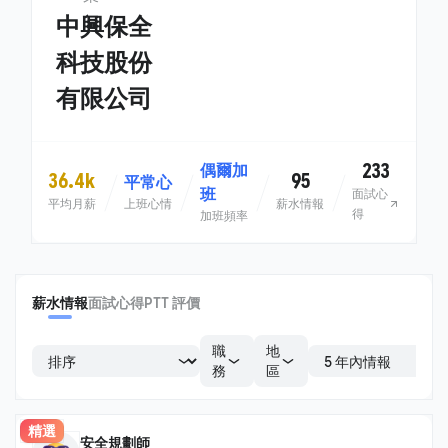
中興保全
科技股份
有限公司
233
偶爾加
36.4k
95
平常心
班
面試心
平均月薪
上班心情
薪水情報
得
加班頻率
薪水情報
面試心得
PTT 評價
職
地
務
區
精選
安全規劃師