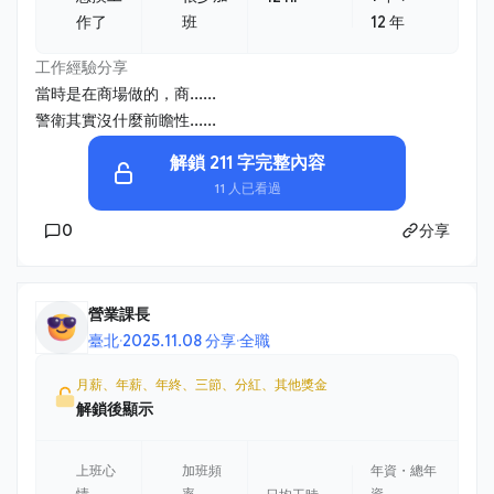
作了
班
12 年
工作經驗分享
當時是在商場做的，商......
警衛其實沒什麼前瞻性......
解鎖 211 字完整內容
11 人已看過
0
分享
營業課長
臺北
·
2025.11.08 分享
·
全職
月薪、年薪、年終、三節、分紅、其他獎金
解鎖後顯示
上班心
加班頻
年資・總年
情
率
資