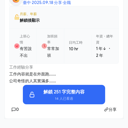
臺中
·
2025.09.18 分享
·
全職
月薪、年薪
解鎖後顯示
上班心
加班頻
年資・總年
情
率
資
日均工時
・
有苦說
常常加
1 年↓
10 hr
不出
班
2 年
工作經驗分享
工作內容就是在外面跑......
公司奇怪的人其實滿多......
解鎖 251 字完整內容
14 人已看過
0
分享