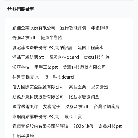
熱門關鍵字
穎佳企業股份有限公司
宣德智能評價
年後轉職
倚強科技ptt
捷康半導體
斑尼菲國際股份有限公司的評論
建國工程薪水
洋基工程待遇ptt
輝視科技dcard
肯微科技年終
沃亞科技
甲聖工業ptt
萬潤科技股份有限公司
神達電腦 薪水
博非科技dcard
優力國際安全認證有限公司
高技企業
見安營造
勁傑系統科技股份有限公司
比薪水數據調查
國霖機電風評
艾睿電子
泓格科技ptt
台灣平均薪資
東鋼鋼結構股份有限公司
最低工資
祥頂實業股份有限公司的評論
2026 連假
奇鼎科技ptt
佳能半導體