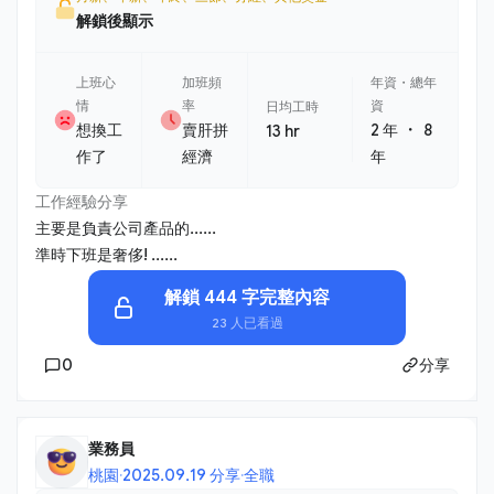
解鎖後顯示
上班心
加班頻
年資・總年
情
率
資
日均工時
・
想換工
賣肝拼
2 年
8
13 hr
作了
經濟
年
工作經驗分享
主要是負責公司產品的......
準時下班是奢侈! ......
解鎖 444 字完整內容
23 人已看過
0
分享
業務員
桃園
·
2025.09.19 分享
·
全職