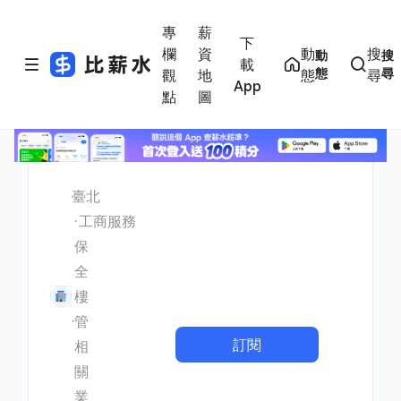
專
薪
下
欄
資
動
搜
動
搜
載
態
尋
觀
地
態
尋
App
點
圖
臺北
工商服務
保
全
樓
管
訂閱
相
關
業