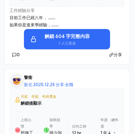
工作經驗分享
目前工作已經八年， ......
如果你是進來學經驗，......
解鎖 604 字完整內容
7 人已看過
0
分享
警衛
新北
·
2025.12.25 分享
·
全職
月薪、年薪、年終獎金
解鎖後顯示
上班心
加班頻
年資・總年
情
率
資
日均工時
・
想換工
很少加
1 年↓
12 hr