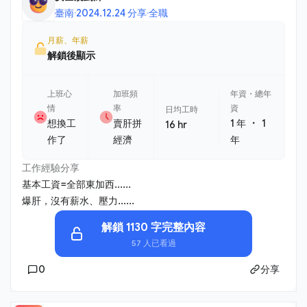
臺南
·
2024.12.24 分享
·
全職
月薪、年薪
解鎖後顯示
上班心
加班頻
年資・總年
情
率
資
日均工時
・
想換工
賣肝拼
1 年
1
16 hr
作了
經濟
年
工作經驗分享
基本工資=全部東加西......
爆肝，沒有薪水、壓力......
解鎖 1130 字完整內容
57 人已看過
0
分享