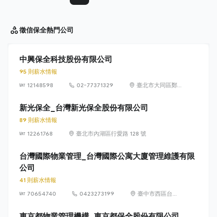
徵信保全
熱門公司
中興保全科技股份有限公司
95 則薪水情報
12148598
02-77371329
臺北市大同區鄭
州路 139 號 6 樓
及 7 樓
新光保全_台灣新光保全股份有限公司
89 則薪水情報
12261768
臺北市內湖區行愛路 128 號
台灣國際物業管理_台灣國際公寓大廈管理維護有限
公司
41 則薪水情報
70654740
0423273199
臺中市西區台灣
大道二段 239 號
7 樓之 4
東京都物業管理機構_東京都保全股份有限公司