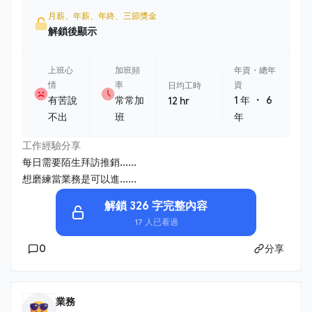
月薪、年薪、年終、三節獎金
解鎖後顯示
上班心
加班頻
年資・總年
情
率
資
日均工時
・
有苦說
常常加
1 年
6
12 hr
不出
班
年
工作經驗分享
每日需要陌生拜訪推銷......
想磨練當業務是可以進......
解鎖 326 字完整內容
17 人已看過
0
分享
業務