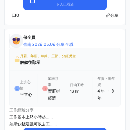
6 人已看過
0
分享
保全員
臺南
·
2026.05.06 分享
·
全職
月薪、年薪、年終、三節、分紅獎金
解鎖後顯示
加班頻
年資・總年
上班心
率
資
日均工時
情
・
賣肝拼
4 年
8
13 hr
平常心
經濟
年
工作經驗分享
工作基本上13小時起......
如果缺錢建議可以去工......