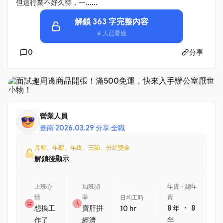
但這行業不好久待，一......
解鎖 363 字完整內容
6 人已看過
0
分享
營業人員
臺南
·
2026.03.29 分享
·
全職
月薪、年薪、年終、三節、分紅獎金
解鎖後顯示
上班心
加班頻
年資・總年
情
率
資
日均工時
・
想換工
賣肝拼
8 年
8
10 hr
作了
經濟
年