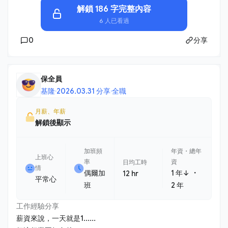
解鎖 186 字完整內容
6 人已看過
0
分享
保全員
基隆
·
2026.03.31 分享
·
全職
月薪、年薪
解鎖後顯示
加班頻
年資・總年
上班心
率
資
日均工時
情
・
偶爾加
1 年↓
12 hr
平常心
班
2 年
工作經驗分享
薪資來說，一天就是1......