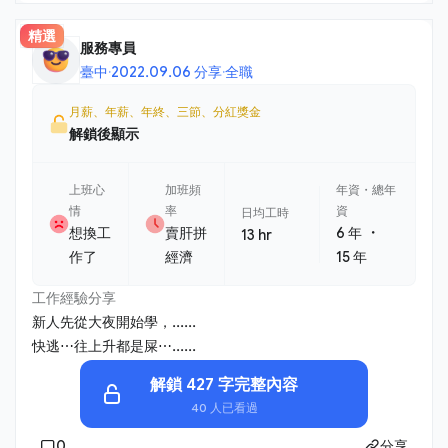
精選
服務專員
臺中
·
2022.09.06 分享
·
全職
月薪、年薪、年終、三節、分紅獎金
解鎖後顯示
上班心
加班頻
年資・總年
情
率
資
日均工時
・
想換工
賣肝拼
6 年
13 hr
作了
經濟
15 年
工作經驗分享
新人先從大夜開始學，......
快逃⋯往上升都是屎⋯......
解鎖 427 字完整內容
40 人已看過
0
分享