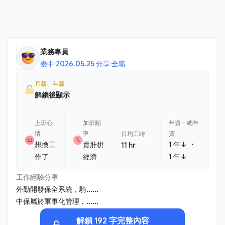
業務專員
臺中
·
2026.05.25 分享
·
全職
月薪、年薪
解鎖後顯示
上班心
加班頻
年資・總年
情
率
資
日均工時
・
想換工
賣肝拼
1 年↓
11 hr
作了
經濟
1 年↓
工作經驗分享
外勤開發保全系統，騎......
中保屬於軍事化管理，......
解鎖 192 字完整內容