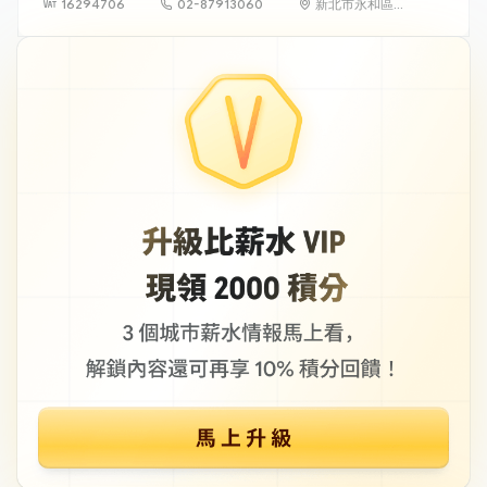
16294706
02-87913060
新北市永和區保
生路 1 號 23 樓
之 1