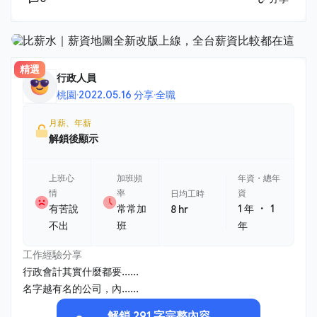
精選
行政人員
桃園
·
2022.05.16 分享
·
全職
月薪、年薪
解鎖後顯示
上班心
加班頻
年資・總年
情
率
資
日均工時
・
有苦說
常常加
1 年
1
8 hr
不出
班
年
工作經驗分享
行政會計其實什麼都要......
名字越有名的公司，內......
解鎖 291 字完整內容