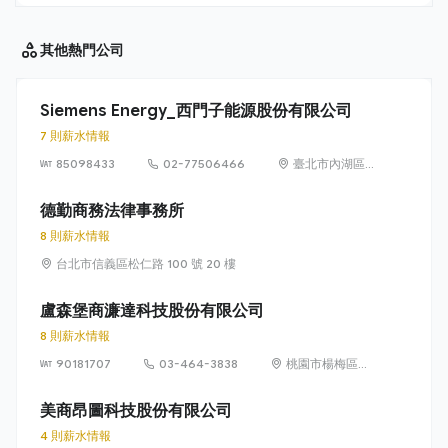
其他
熱門公司
Siemens Energy_西門子能源股份有限公司
7 則薪水情報
85098433
02-77506466
臺北市內湖區
洲子街65號9樓
德勤商務法律事務所
8 則薪水情報
台北市信義區松仁路 100 號 20 樓
盧森堡商濂達科技股份有限公司
8 則薪水情報
90181707
03-464-3838
桃園市楊梅區高
獅路822巷10號
美商昂圖科技股份有限公司
4 則薪水情報