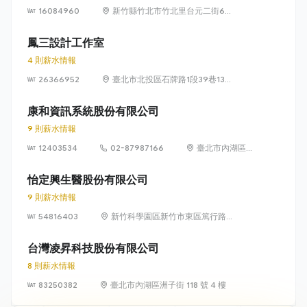
16084960
新竹縣竹北市竹北里台元二街6號
4樓之1
鳳三設計工作室
4 則薪水情報
26366952
臺北市北投區石牌路1段39巷134
號4樓
康和資訊系統股份有限公司
9 則薪水情報
12403534
02-87987166
臺北市內湖區瑞
光路 318 號 5 樓
怡定興生醫股份有限公司
9 則薪水情報
54816403
新竹科學園區新竹市東區篤行路6
號5樓
台灣凌昇科技股份有限公司
8 則薪水情報
83250382
臺北市內湖區洲子街 118 號 4 樓