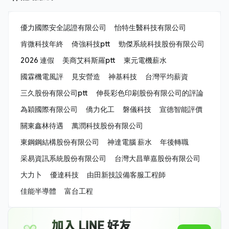
優力國際安全認證有限公司
怡特生醫科技有限公司
肯微科技年終
倚強科技ptt
勁傑系統科技股份有限公司
2026 連假
美商艾科斯羅ptt
東元電機薪水
國霖機電風評
見安營造
神基科技
台灣平均薪資
三久股份有限公司ptt
伸長彩色印刷股份有限公司的評論
為穎國際有限公司
僑力化工
磐儀科技
宣德智能評價
關東鑫林待遇
萬潤科技股份有限公司
東鋼鋼結構股份有限公司
神達電腦 薪水
年後轉職
采易資訊系統股份有限公司
台灣大昌華嘉股份有限公司
大力卜
優達科技
由田新技設備客服工程師
佳能半導體
富台工程