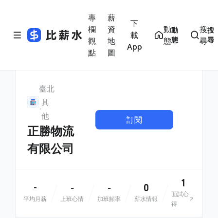
專
薪
下
欄
資
動
搜
動
搜
載
態
尋
觀
地
態
尋
App
點
圖
臺北
其
他
訂閱
正勝物流
有限公司
1
-
0
-
-
面試心
平均月薪
上班心情
加班頻率
薪水情報
得