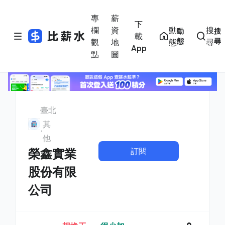
專
薪
下
欄
資
動
搜
動
搜
載
態
尋
觀
地
態
尋
App
點
圖
臺北
其
他
訂閱
榮鑫實業
股份有限
公司