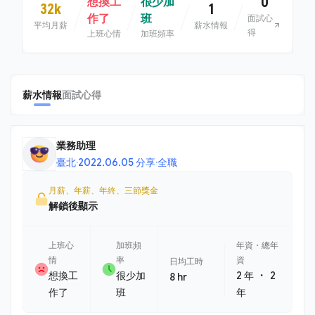
0
想換工
很少加
32k
1
作了
班
面試心
平均月薪
薪水情報
得
上班心情
加班頻率
薪水情報
面試心得
業務助理
臺北
·
2022.06.05 分享
·
全職
月薪、年薪、年終、三節獎金
解鎖後顯示
上班心
加班頻
年資・總年
情
率
資
日均工時
・
想換工
很少加
2 年
2
8 hr
作了
班
年