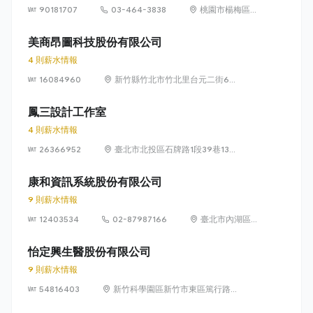
90181707
03-464-3838
桃園市楊梅區高
獅路822巷10號
美商昂圖科技股份有限公司
4 則薪水情報
16084960
新竹縣竹北市竹北里台元二街6號
4樓之1
鳳三設計工作室
4 則薪水情報
26366952
臺北市北投區石牌路1段39巷134
號4樓
康和資訊系統股份有限公司
9 則薪水情報
12403534
02-87987166
臺北市內湖區瑞
光路 318 號 5 樓
怡定興生醫股份有限公司
9 則薪水情報
54816403
新竹科學園區新竹市東區篤行路6
號5樓