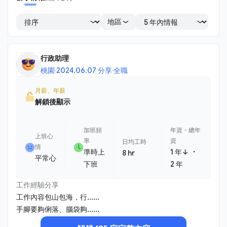
地區
行政助理
桃園
·
2024.06.07 分享
·
全職
月薪、年薪
解鎖後顯示
加班頻
年資・總年
上班心
率
資
日均工時
情
・
準時上
1 年↓
8 hr
平常心
下班
2 年
工作經驗分享
工作內容包山包海，行......
手腳要夠俐落、腦袋夠......