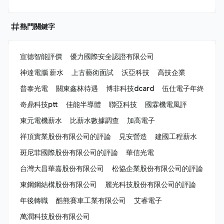
熱門關鍵字
宣德智能評價
優力國際安全認證有限公司
神達電腦 薪水
上古藝術面試
沃亞科技
高技企業
普泰光電
關東鑫林待遇
博非科技dcard
伍仕電子年終
奇鼎科技ptt
佳能半導體
聯亞科技
國霖機電風評
東元電機薪水
比薪水數據調查
加高電子
祥頂實業股份有限公司的評論
見安營造
建國工程薪水
斑尼菲國際股份有限公司的評論
華信光電
台灣大昌華嘉股份有限公司
松協企業股份有限公司的評論
東鋼鋼結構股份有限公司
麗光科技股份有限公司的評論
年後轉職
酷熊賽車工業有限公司
艾睿電子
萬潤科技股份有限公司