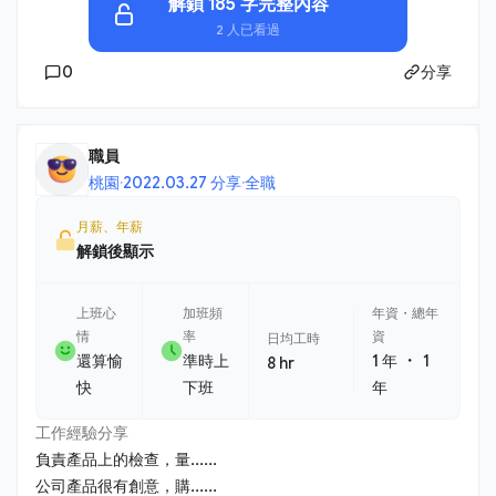
解鎖 185 字完整內容
2 人已看過
0
分享
職員
桃園
·
2022.03.27 分享
·
全職
月薪、年薪
解鎖後顯示
上班心
加班頻
年資・總年
情
率
資
日均工時
・
還算愉
準時上
1 年
1
8 hr
快
下班
年
工作經驗分享
負責產品上的檢查，量......
公司產品很有創意，購......