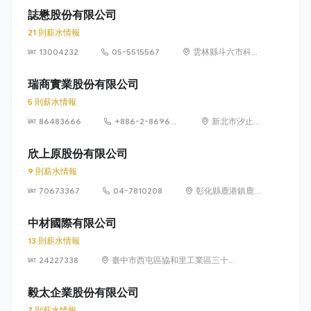
誌懋股份有限公司
21 則薪水情報
13004232
05-5515567
雲林縣斗六市科加
路 38 號
瑞商實業股份有限公司
5 則薪水情報
86483666
+886-2-8696-
新北市汐止
1792
區新台五路
一段94號22
欣上原股份有限公司
樓
9 則薪水情報
70673367
04-7810208
彰化縣鹿港鎮鹿
工南二路5號
中材國際有限公司
13 則薪水情報
24227338
臺中市西屯區協和里工業區三十五
路5號
毅太企業股份有限公司
7 則薪水情報