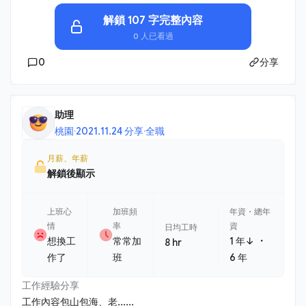
解鎖 107 字完整內容
0 人已看過
0
分享
助理
桃園
·
2021.11.24 分享
·
全職
月薪、年薪
解鎖後顯示
上班心
加班頻
年資・總年
情
率
資
日均工時
・
想換工
常常加
1 年↓
8 hr
作了
班
6 年
工作經驗分享
工作內容包山包海、老......