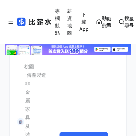
專
薪
下
欄
資
動
搜
動
搜
載
態
尋
觀
地
態
尋
App
點
圖
桃園
傳產製造
非
金
屬
家
具
及
裝