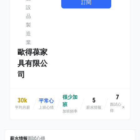
訂閱
設
品
製
造
業
歐得葆家
具有限公
司
7
很少加
30k
5
平常心
班
面試心
平均月薪
上班心情
薪水情報
得
加班頻率
薪水情報
面試心得