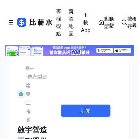
專
薪
下
欄
資
動
搜
動
搜
載
態
尋
觀
地
態
尋
App
點
圖
臺中
傳產製造
建
築
工
訂閱
程
業
啟宇營造