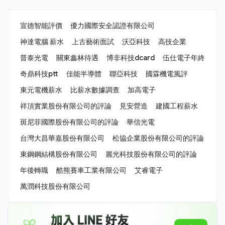
宣德智能評價
優力國際安全認證有限公司
神達電腦 薪水
上古藝術面試
沃亞科技
高技企業
普泰光電
關東鑫林待遇
博非科技dcard
伍仕電子年終
奇鼎科技ptt
佳能半導體
聯亞科技
國霖機電風評
東元電機薪水
比薪水數據調查
加高電子
祥頂實業股份有限公司的評論
見安營造
建國工程薪水
斑尼菲國際股份有限公司的評論
華信光電
台灣大昌華嘉股份有限公司
松協企業股份有限公司的評論
東鋼鋼結構股份有限公司
麗光科技股份有限公司的評論
年後轉職
酷熊賽車工業有限公司
艾睿電子
萬潤科技股份有限公司