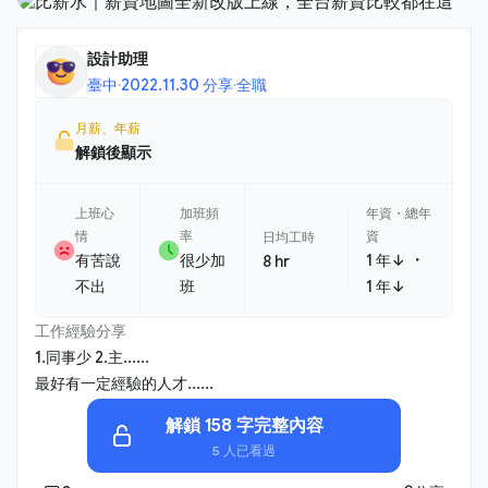
設計助理
臺中
·
2022.11.30 分享
·
全職
月薪、年薪
解鎖後顯示
上班心
加班頻
年資・總年
情
率
資
日均工時
・
有苦說
很少加
1 年↓
8 hr
不出
班
1 年↓
工作經驗分享
1.同事少 2.主......
最好有一定經驗的人才......
解鎖 158 字完整內容
5 人已看過