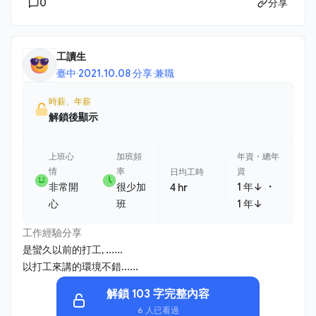
0
分享
工讀生
臺中
·
2021.10.08 分享
·
兼職
時薪、年薪
解鎖後顯示
上班心
加班頻
年資・總年
情
率
資
日均工時
・
非常開
很少加
1 年↓
4 hr
心
班
1 年↓
工作經驗分享
是蠻久以前的打工, ......
以打工來講的環境不錯......
解鎖 103 字完整內容
6 人已看過