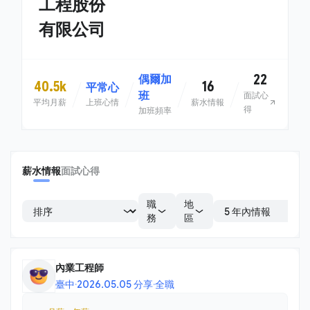
工程股份
有限公司
22
偶爾加
40.5k
16
平常心
班
面試心
平均月薪
上班心情
薪水情報
得
加班頻率
薪水情報
面試心得
職
地
務
區
內業工程師
臺中
·
2026.05.05 分享
·
全職