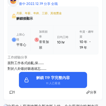
臺中
·
2022.12.19 分享
·
全職
月薪、年薪、年終、三節、其他獎金
解鎖後顯示
加班頻
年資・總年
上班心
率
資
日均工時
情
・
常常加
10 年
10 hr
平常心
班
19 年
工作經驗分享
面對工作各式紛亂,保......
對於八卦最好聽過就忘......
解鎖 119 字完整內容
11 人已看過
1
分享