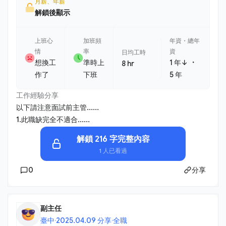
月薪、年薪
解鎖後顯示
上班心
加班頻
年資・總年
情
率
資
日均工時
・
想換工
準時上
1 年↓
8 hr
作了
下班
5 年
工作經驗分享
以下請注意面試前主管......
1.此職缺完全不適合......
解鎖 216 字完整內容
1 人已看過
0
分享
副主任
臺中
·
2025.04.09 分享
·
全職