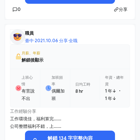
0
分享
職員
臺中
·
2021.10.06 分享
·
全職
月薪、年薪
解鎖後顯示
上班心
加班頻
年資・總年
情
率
資
日均工時
・
有苦說
偶爾加
1 年↓
8 hr
不出
班
1 年↓
工作經驗分享
工作環境佳，福利算完......
公司整體福利不錯，上......
解鎖 134 字完整內容