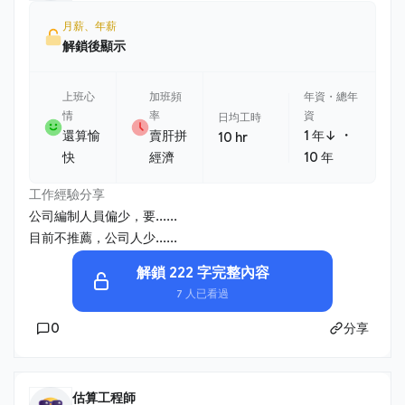
月薪、年薪
解鎖後顯示
上班心
加班頻
年資・總年
情
率
資
日均工時
・
還算愉
賣肝拼
1 年↓
10 hr
快
經濟
10 年
工作經驗分享
公司編制人員偏少，要......
目前不推薦，公司人少......
解鎖 222 字完整內容
7 人已看過
0
分享
估算工程師