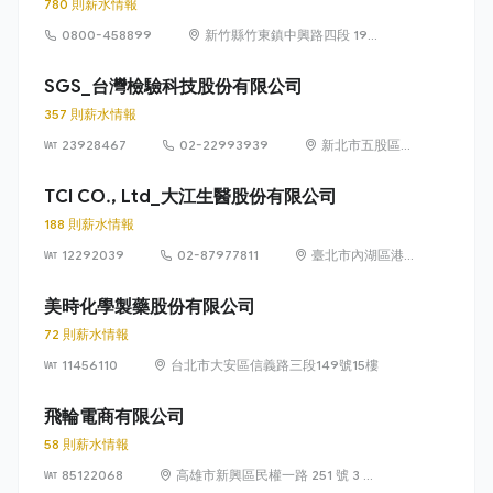
780 則薪水情報
0800-458899
新竹縣竹東鎮中興路四段 195
號 51 館 315 室
SGS_台灣檢驗科技股份有限公司
357 則薪水情報
23928467
02-22993939
新北市五股區五
工路 134 號
（五股工業區）
TCI CO., Ltd_大江生醫股份有限公司
188 則薪水情報
12292039
02-87977811
臺北市內湖區港
墘路 187 號 8 樓
美時化學製藥股份有限公司
72 則薪水情報
11456110
台北市大安區信義路三段149號15樓
飛輪電商有限公司
58 則薪水情報
85122068
高雄市新興區民權一路 251 號 3 樓