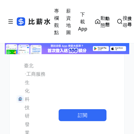
專
薪
下
欄
資
動
搜
動
搜
載
態
尋
觀
地
態
尋
App
點
圖
臺北
工商服務
生
化
科
技
訂閱
研
發
業