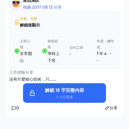
產品測試
桃園
·
2017.08.12 分享
月薪、年薪
解鎖後顯示
上班心
加班頻
年資・總年
情
率
資
日均工時
・
非常開
準時上
1 年↓
-
心
下班
-
工作經驗分享
沒有什麼核心技術，只......
解鎖 18 字完整內容
7 人已看過
0
分享