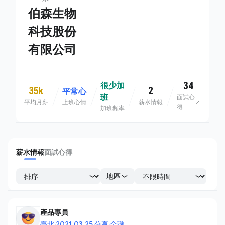
伯森生物
科技股份
有限公司
34
很少加
35k
2
平常心
班
面試心
平均月薪
上班心情
薪水情報
得
加班頻率
薪水情報
面試心得
地區
產品專員
臺北
·
2021.03.25 分享
·
全職