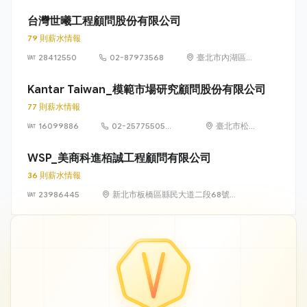
之 1 及之 2
台灣世曦工程顧問股份有限公司
79 則薪水情報
28412550
02-87973568
臺北市內湖區湖
元里陽光街 323
號
Kantar Taiwan_模範市場研究顧問股份有限公司
77 則薪水情報
16099886
02-25775505
臺北市松山
#222
區八德路 3
段 34 號 3
WSP_美商科進栢誠工程顧問有限公司
樓
36 則薪水情報
23986445
新北市板橋區縣民大道二段68號
21樓