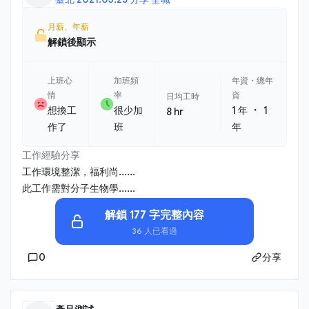
月薪、年薪
解鎖後顯示
上班心
加班頻
年資・總年
情
率
資
日均工時
・
想換工
很少加
1 年
1
8 hr
作了
班
年
工作經驗分享
工作環境整潔，福利尚......
此工作需對分子生物學......
解鎖 177 字完整內容
36 人已看過
0
分享