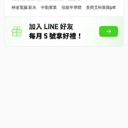
神達電腦 薪水
中勤實業
佳能半導體
美商艾科斯羅ptt