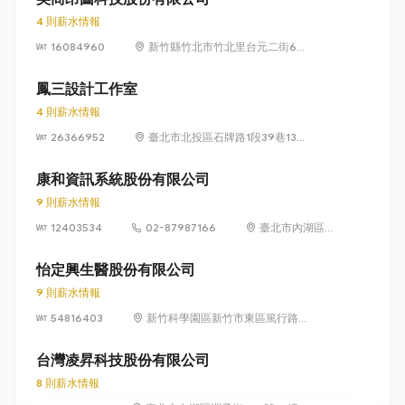
4 則薪水情報
16084960
新竹縣竹北市竹北里台元二街6號
4樓之1
鳳三設計工作室
4 則薪水情報
26366952
臺北市北投區石牌路1段39巷134
號4樓
康和資訊系統股份有限公司
9 則薪水情報
12403534
02-87987166
臺北市內湖區瑞
光路 318 號 5 樓
怡定興生醫股份有限公司
9 則薪水情報
54816403
新竹科學園區新竹市東區篤行路6
號5樓
台灣凌昇科技股份有限公司
8 則薪水情報