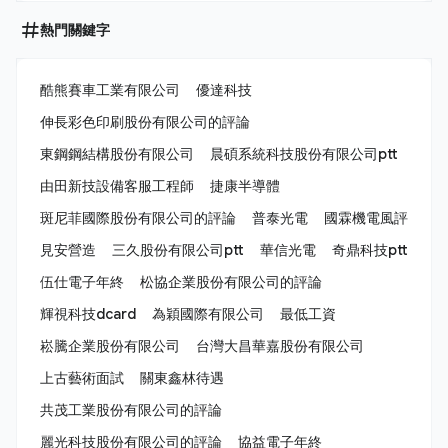
熱門關鍵字
酷熊賽車工業有限公司
優達科技
伸長彩色印刷股份有限公司的評論
東鋼鋼結構股份有限公司
晨碩系統科技股份有限公司ptt
由田新技設備客服工程師
捷康半導體
斑尼菲國際股份有限公司的評論
普泰光電
國霖機電風評
見安營造
三久股份有限公司ptt
華信光電
奇鼎科技ptt
伍仕電子年終
松協企業股份有限公司的評論
輝視科技dcard
為穎國際有限公司
最低工資
崧騰企業股份有限公司
台灣大昌華嘉股份有限公司
上古藝術面試
關東鑫林待遇
共茂工業股份有限公司的評論
麗光科技股份有限公司的評論
協益電子年終