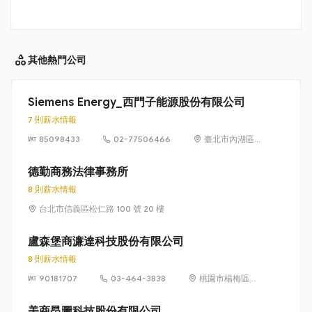
其他
熱門公司
Siemens Energy_西門子能源股份有限公司
7 則薪水情報
85098433
02-77506466
臺北市內湖區
洲子街65號9樓
德勤商務法律事務所
8 則薪水情報
台北市信義區松仁路 100 號 20 樓
盧森堡商濂達科技股份有限公司
8 則薪水情報
90181707
03-464-3838
桃園市楊梅區高
獅路822巷10號
美商昂圖科技股份有限公司