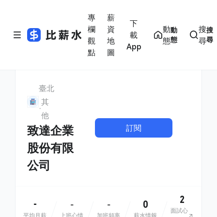
專
薪
下
欄
資
動
搜
動
搜
載
態
尋
觀
地
態
尋
App
點
圖
臺北
其
他
訂閱
致達企業
股份有限
公司
2
-
0
-
-
面試心
平均月薪
上班心情
加班頻率
薪水情報