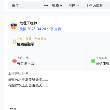
職務
地區
助理工程師
桃園
·
2023.04.24 分享
·
全職
月薪、年薪、年終獎金
解鎖後顯示
上班心情
加班頻率
有苦說不出
很少加班
工作經驗分享
洩收污水車還要驗藥水......
有點趕鴨上架去沒幾天......
0