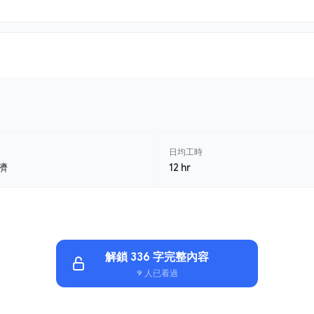
日均工時
濟
12 hr
解鎖 336 字完整內容
9 人已看過