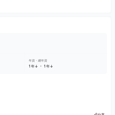
年資・總年資
・
1 年↓
1 年↓
分享