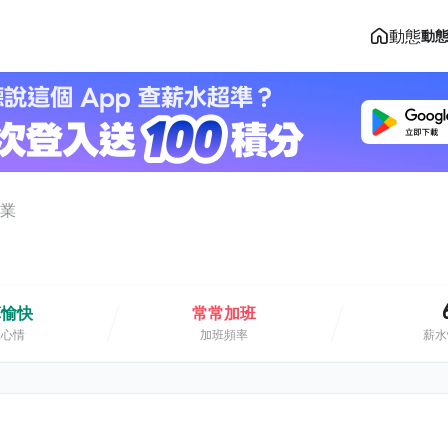
動態
動
業
算愉快
常常加班
班心情
加班頻率
薪水