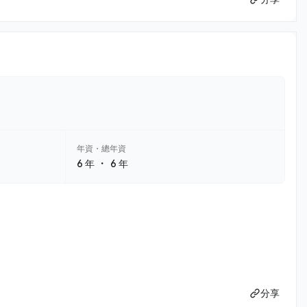
年資・總年資
・
6 年
6 年
分享