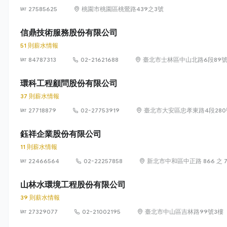
27585625
桃園市桃園區桃鶯路439之3號
信鼎技術服務股份有限公司
51 則薪水情報
84787313
02-21621688
臺北市士林區中山北路6段89號
環科工程顧問股份有限公司
37 則薪水情報
27718879
02-27753919
臺北市大安區忠孝東路4段280
鈺祥企業股份有限公司
11 則薪水情報
22466564
02-22257858
新北市中和區中正路 866 之 7 
山林水環境工程股份有限公司
39 則薪水情報
27329077
02-21002195
臺北市中山區吉林路99號3樓