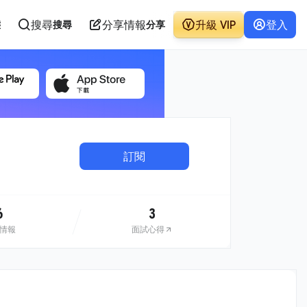
搜尋
分享情報
升級 VIP
登入
態
搜尋
分享
訂閱
6
3
情報
面試心得