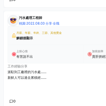
污水處理工程師
桃園
·
2022.08.03 分享
·
全職
月薪、年薪、年終、三節、其他獎金
解鎖後顯示
上班心情
加班頻率
有苦說不出
賣肝拼經
工作經驗分享
派駐到工廠裡的污水處......
新鮮人可以過去累積經......
0