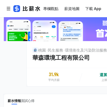
專欄觀點
薪資地圖
下載 App
桃園
民生服務
環境衛生及污染防治服務
華森環境工程有限公司
31.9k
還
平均月薪
上
薪水情報
面試心得