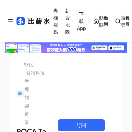
專
薪
下
欄
資
動
搜
動
搜
載
態
尋
觀
地
態
尋
App
點
圖
彰化
資訊科技
半
導
體
製
造
業
訂閱
ROCA Ta