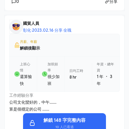
0
分享
國貿人員
彰化
·
2023.02.16 分享
·
全職
月薪、年薪
解鎖後顯示
上班心
加班頻
年資・總年
情
率
資
日均工時
・
還算愉
很少加
1 年
3
8 hr
快
班
年
工作經驗分享
公司文化蠻好的，中午......
算是很穩定的公司 ......
解鎖 148 字完整內容
10 人已看過