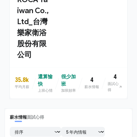
iwan Co.,
Ltd_台灣
樂家衛浴
股份有限
公司
4
還算愉
很少加
35.8k
4
快
班
面試心
平均月薪
薪水情報
得
上班心情
加班頻率
薪水情報
面試心得