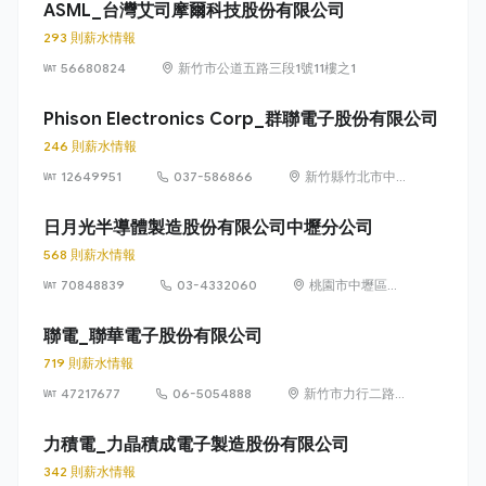
區）
ASML_台灣艾司摩爾科技股份有限公司
293 則薪水情報
56680824
新竹市公道五路三段1號11樓之1
Phison Electronics Corp_群聯電子股份有限公司
246 則薪水情報
12649951
037-586866
新竹縣竹北市中
興里復興一街251
號10樓之6
日月光半導體製造股份有限公司中壢分公司
568 則薪水情報
70848839
03-4332060
桃園市中壢區中
華路一段550號
聯電_聯華電子股份有限公司
719 則薪水情報
47217677
06-5054888
新竹市力行二路3
號（新竹科學園
區）
力積電_力晶積成電子製造股份有限公司
342 則薪水情報