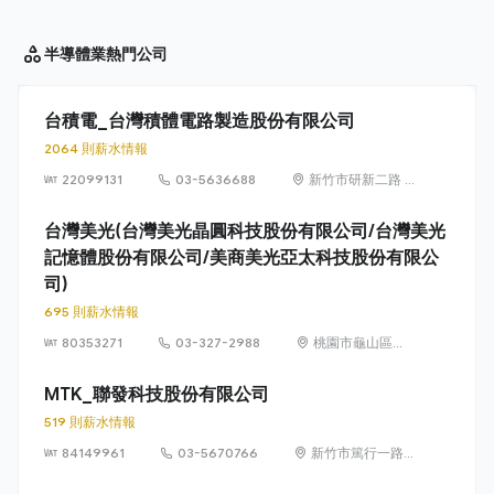
半導體業
熱門公司
台積電_台灣積體電路製造股份有限公司
2064 則薪水情報
22099131
03-5636688
新竹市研新二路 8
號（新竹科學園
區）
台灣美光(台灣美光晶圓科技股份有限公司/台灣美光
記憶體股份有限公司/美商美光亞太科技股份有限公
司)
695 則薪水情報
80353271
03-327-2988
桃園市龜山區文
化里復興三路
667號
MTK_聯發科技股份有限公司
519 則薪水情報
84149961
03-5670766
新竹市篤行一路 1
號（新竹科學園