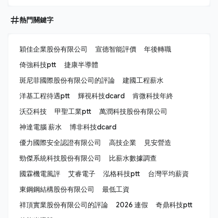
熱門關鍵字
穎佳企業股份有限公司
宣德智能評價
年後轉職
倚強科技ptt
捷康半導體
斑尼菲國際股份有限公司的評論
建國工程薪水
洋基工程待遇ptt
輝視科技dcard
肯微科技年終
沃亞科技
甲聖工業ptt
萬潤科技股份有限公司
神達電腦 薪水
博非科技dcard
優力國際安全認證有限公司
高技企業
見安營造
勁傑系統科技股份有限公司
比薪水數據調查
國霖機電風評
艾睿電子
泓格科技ptt
台灣平均薪資
東鋼鋼結構股份有限公司
最低工資
祥頂實業股份有限公司的評論
2026 連假
奇鼎科技ptt