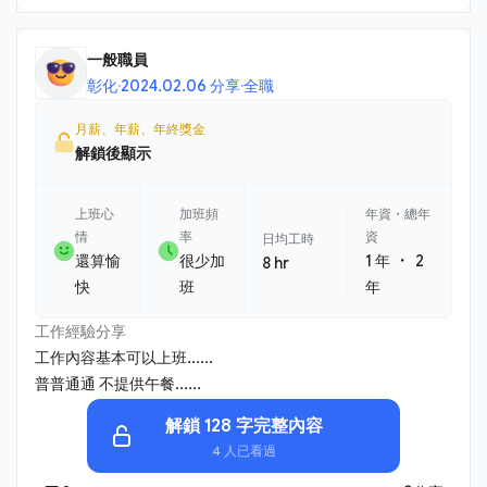
一般職員
彰化
·
2024.02.06 分享
·
全職
月薪、年薪、年終獎金
解鎖後顯示
上班心
加班頻
年資・總年
情
率
資
日均工時
・
還算愉
很少加
1 年
2
8 hr
快
班
年
工作經驗分享
工作內容基本可以上班......
普普通通 不提供午餐......
解鎖 128 字完整內容
4 人已看過