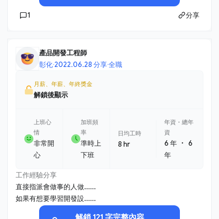
1
分享
產品開發工程師
彰化
·
2022.06.28 分享
·
全職
月薪、年薪、年終獎金
解鎖後顯示
上班心
加班頻
年資・總年
情
率
資
日均工時
・
非常開
準時上
6 年
6
8 hr
心
下班
年
工作經驗分享
直接指派會做事的人做......
如果有想要學習開發設......
解鎖 121 字完整內容