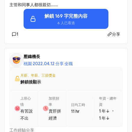
主管和同事人都很親切......
解鎖 169 字完整內容
6 人已看過
1
分享
壓鑄機長
桃園
·
2022.04.12 分享
·
全職
月薪、年薪、三節獎金
解鎖後顯示
上班心
加班頻
年資・總年
情
率
資
日均工時
・
有苦說
賣肝拼
1 年↓
11 hr
不出
經濟
1 年↓
工作經驗分享