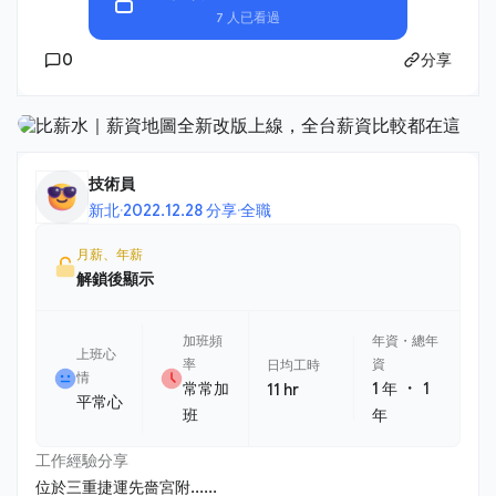
7 人已看過
0
分享
技術員
新北
·
2022.12.28 分享
·
全職
月薪、年薪
解鎖後顯示
加班頻
年資・總年
上班心
率
資
日均工時
情
・
常常加
1 年
1
11 hr
平常心
班
年
工作經驗分享
位於三重捷運先嗇宮附......