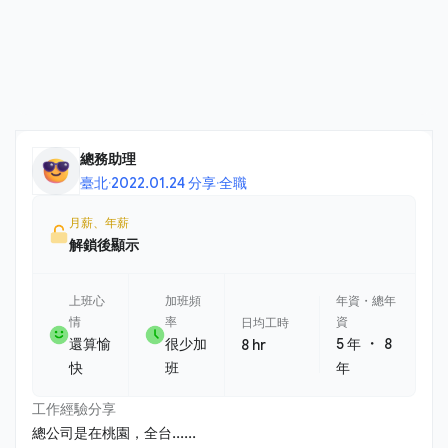
總務助理
臺北
·
2022.01.24 分享
·
全職
月薪、年薪
解鎖後顯示
上班心
加班頻
年資・總年
情
率
資
日均工時
・
還算愉
很少加
5 年
8
8 hr
快
班
年
工作經驗分享
總公司是在桃園，全台......