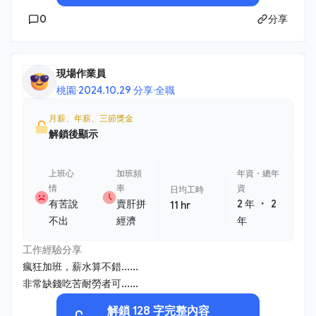
0
分享
現場作業員
桃園
·
2024.10.29 分享
·
全職
月薪、年薪、三節獎金
解鎖後顯示
上班心
加班頻
年資・總年
情
率
資
日均工時
・
有苦說
賣肝拼
2 年
2
11 hr
不出
經濟
年
工作經驗分享
瘋狂加班，薪水算不錯......
非常缺錢吃苦耐勞者可......
解鎖 128 字完整內容