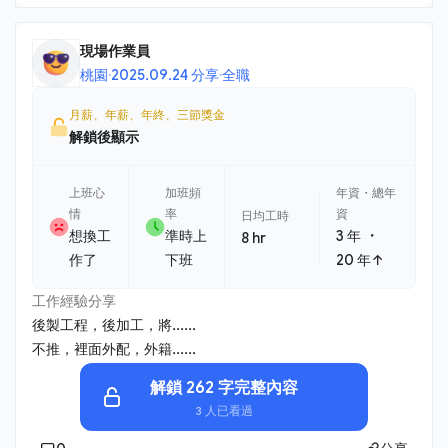
現場作業員
桃園
·
2025.09.24 分享
·
全職
月薪、年薪、年終、三節獎金
解鎖後顯示
上班心
加班頻
年資・總年
情
率
資
日均工時
・
想換工
準時上
3 年
8 hr
作了
下班
20 年↑
工作經驗分享
後製工程，後加工，將......
不推，裡面外配，外籍......
解鎖 262 字完整內容
3 人已看過