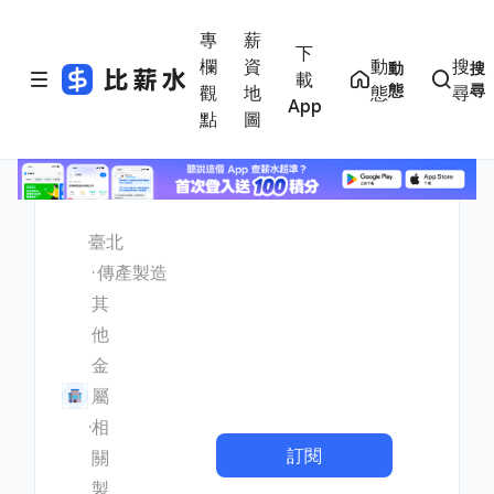
專
薪
下
欄
資
動
搜
動
搜
載
態
尋
觀
地
態
尋
App
點
圖
臺北
傳產製造
其
他
金
屬
相
訂閱
關
製