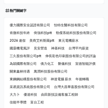
熱門關鍵字
優力國際安全認證有限公司
怡特生醫科技有限公司
肯微科技年終
倚強科技ptt
勁傑系統科技股份有限公司
2026 連假
美商艾科斯羅ptt
東元電機薪水
國霖機電風評
見安營造
神基科技
台灣平均薪資
三久股份有限公司ptt
伸長彩色印刷股份有限公司的評論
為穎國際有限公司
僑力化工
磐儀科技
宣德智能評價
關東鑫林待遇
萬潤科技股份有限公司
東鋼鋼結構股份有限公司
神達電腦 薪水
年後轉職
采易資訊系統股份有限公司
台灣大昌華嘉股份有限公司
大力卜
優達科技
由田新技設備客服工程師
佳能半導體
富台工程