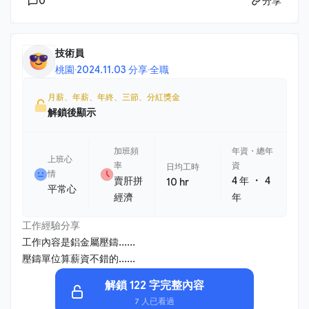
0
分享
技術員
桃園
·
2024.11.03 分享
·
全職
月薪、年薪、年終、三節、分紅獎金
解鎖後顯示
加班頻
年資・總年
上班心
率
資
日均工時
情
・
賣肝拼
4 年
4
10 hr
平常心
經濟
年
工作經驗分享
工作內容是鋁金屬壓鑄......
壓鑄單位算薪資不錯的......
解鎖 122 字完整內容
7 人已看過