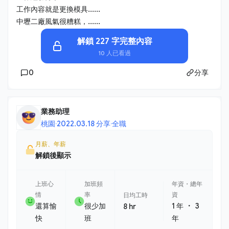
工作內容就是更換模具......
中壢二廠風氣很糟糕，......
解鎖 227 字完整內容
10 人已看過
0
分享
業務助理
桃園
·
2022.03.18 分享
·
全職
月薪、年薪
解鎖後顯示
上班心
加班頻
年資・總年
情
率
資
日均工時
・
還算愉
很少加
1 年
3
8 hr
快
班
年