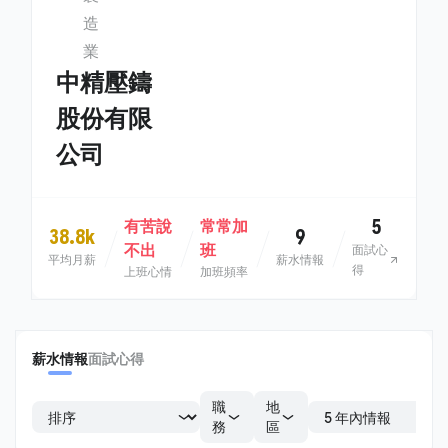
造
業
中精壓鑄
股份有限
公司
5
有苦說
常常加
38.8k
9
不出
班
面試心
平均月薪
薪水情報
得
上班心情
加班頻率
薪水情報
面試心得
職
地
務
區