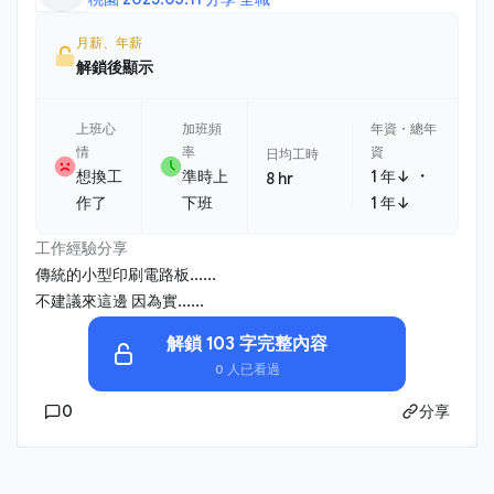
月薪、年薪
解鎖後顯示
上班心
加班頻
年資・總年
情
率
資
日均工時
・
想換工
準時上
1 年↓
8 hr
作了
下班
1 年↓
工作經驗分享
傳統的小型印刷電路板......
不建議來這邊 因為實......
解鎖 103 字完整內容
0 人已看過
0
分享