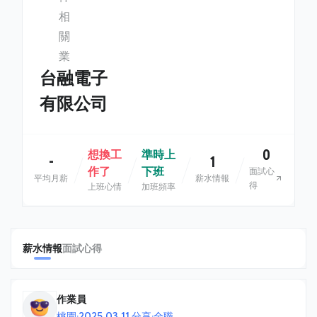
相
關
業
台融電子
有限公司
0
想換工
準時上
-
1
作了
下班
面試心
平均月薪
薪水情報
得
上班心情
加班頻率
薪水情報
面試心得
作業員
桃園
·
2025.03.11 分享
·
全職