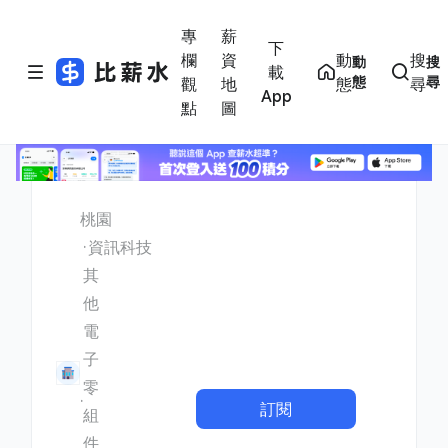
專
薪
下
欄
資
動
搜
動
搜
載
態
尋
觀
地
態
尋
App
點
圖
桃園
資訊科技
其
他
電
子
零
訂閱
組
件