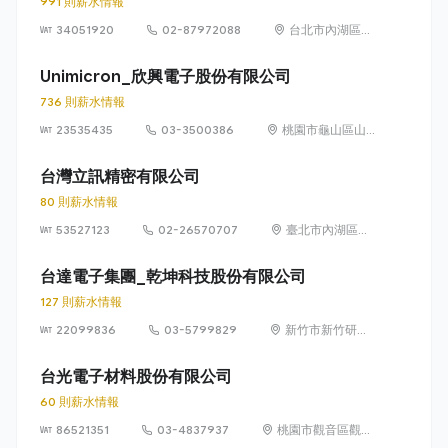
991 則薪水情報
34051920
02-87972088
台北市內湖區瑞
光路186號(台
南)(桃園)(中壢)
Unimicron_欣興電子股份有限公司
736 則薪水情報
23535435
03-3500386
桃園市龜山區山
鶯路 179 號
台灣立訊精密有限公司
80 則薪水情報
53527123
02-26570707
臺北市內湖區民
權東路 6 段 15
巷 12 號 1 樓
台達電子集團_乾坤科技股份有限公司
127 則薪水情報
22099836
03-5799829
新竹市新竹研發
二路 2 號（科學
工業園區）
台光電子材料股份有限公司
60 則薪水情報
86521351
03-4837937
桃園市觀音區觀音