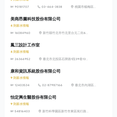
90181707
03-464-3838
桃園市楊梅區高
獅路822巷10號
美商昂圖科技股份有限公司
4 則薪水情報
16084960
新竹縣竹北市竹北里台元二街6號
4樓之1
鳳三設計工作室
4 則薪水情報
26366952
臺北市北投區石牌路1段39巷134
號4樓
康和資訊系統股份有限公司
9 則薪水情報
12403534
02-87987166
臺北市內湖區瑞
光路 318 號 5 樓
怡定興生醫股份有限公司
9 則薪水情報
54816403
新竹科學園區新竹市東區篤行路6
號5樓