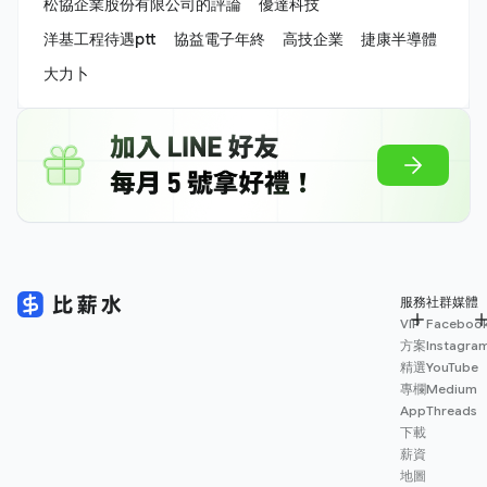
松協企業股份有限公司的評論
優達科技
洋基工程待遇ptt
協益電子年終
高技企業
捷康半導體
大力卜
服務
社群媒體
VIP
Faceboo
方案
Instagra
精選
YouTube
專欄
Medium
App
Threads
下載
薪資
地圖