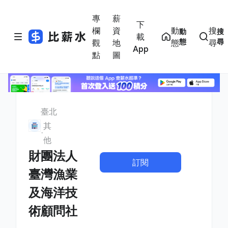
專
薪
下
欄
資
動
搜
動
搜
載
態
尋
觀
地
態
尋
App
點
圖
臺北
其
他
財團法人
訂閱
臺灣漁業
及海洋技
術顧問社