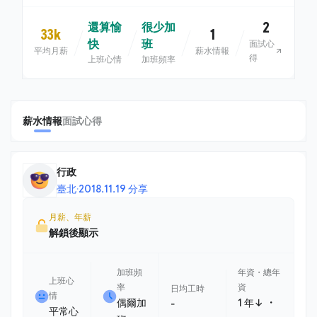
2
還算愉
很少加
33k
1
快
班
面試心
平均月薪
薪水情報
得
上班心情
加班頻率
薪水情報
面試心得
行政
臺北
·
2018.11.19 分享
月薪、年薪
解鎖後顯示
加班頻
年資・總年
上班心
率
資
日均工時
情
・
偶爾加
1 年↓
-
平常心