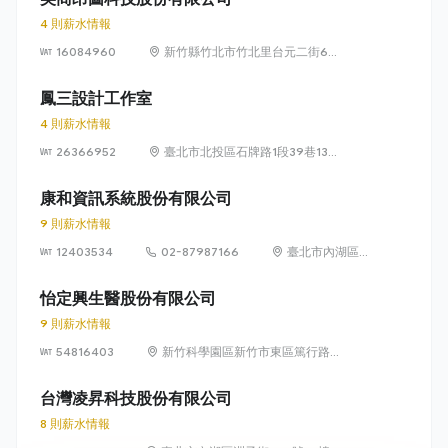
4 則薪水情報
16084960
新竹縣竹北市竹北里台元二街6號
4樓之1
鳳三設計工作室
4 則薪水情報
26366952
臺北市北投區石牌路1段39巷134
號4樓
康和資訊系統股份有限公司
9 則薪水情報
12403534
02-87987166
臺北市內湖區瑞
光路 318 號 5 樓
怡定興生醫股份有限公司
9 則薪水情報
54816403
新竹科學園區新竹市東區篤行路6
號5樓
台灣凌昇科技股份有限公司
8 則薪水情報