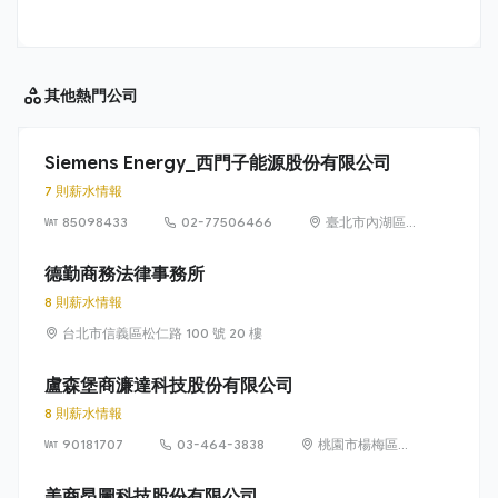
其他
熱門公司
Siemens Energy_西門子能源股份有限公司
7 則薪水情報
85098433
02-77506466
臺北市內湖區
洲子街65號9樓
德勤商務法律事務所
8 則薪水情報
台北市信義區松仁路 100 號 20 樓
盧森堡商濂達科技股份有限公司
8 則薪水情報
90181707
03-464-3838
桃園市楊梅區高
獅路822巷10號
美商昂圖科技股份有限公司