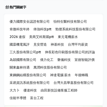
熱門關鍵字
優力國際安全認證有限公司
怡特生醫科技有限公司
肯微科技年終
倚強科技ptt
勁傑系統科技股份有限公司
2026 連假
美商艾科斯羅ptt
東元電機薪水
國霖機電風評
見安營造
神基科技
台灣平均薪資
三久股份有限公司ptt
伸長彩色印刷股份有限公司的評論
為穎國際有限公司
僑力化工
磐儀科技
宣德智能評價
關東鑫林待遇
萬潤科技股份有限公司
東鋼鋼結構股份有限公司
神達電腦 薪水
年後轉職
采易資訊系統股份有限公司
台灣大昌華嘉股份有限公司
大力卜
優達科技
由田新技設備客服工程師
佳能半導體
富台工程