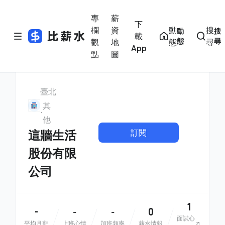
專
薪
下
欄
資
動
搜
動
搜
載
態
尋
觀
地
態
尋
App
點
圖
臺北
其
他
訂閱
這牆生活
股份有限
公司
1
-
0
-
-
面試心
平均月薪
上班心情
加班頻率
薪水情報