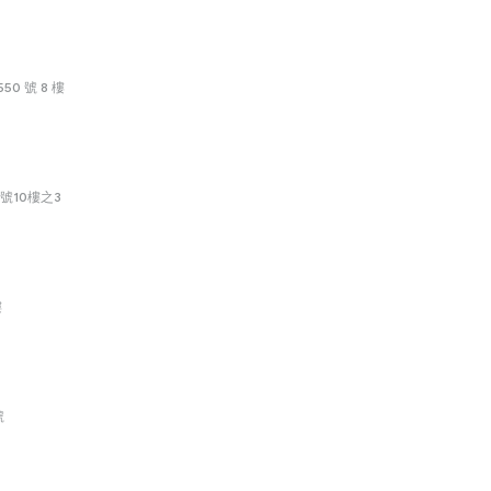
0 號 8 樓
號10樓之3
樓
號