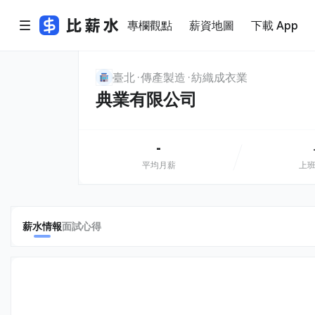
專欄觀點
薪資地圖
下載 App
臺北
傳產製造
紡織成衣業
典業有限公司
-
平均月薪
上
薪水情報
面試心得