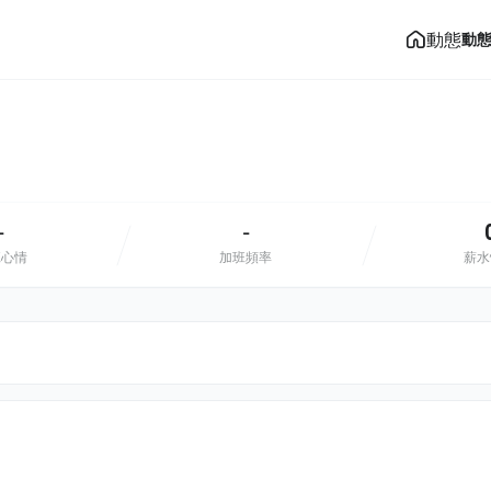
動態
動
-
-
班心情
加班頻率
薪水