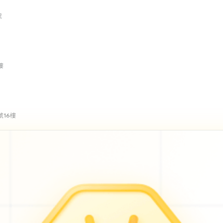
號
樓
號16樓