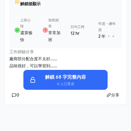
解鎖後顯示
上班心
加班頻
年資・總年
情
率
日均工時
資
還算愉
常常加
12 hr
・
2 年
-
快
班
工作經驗分享
廠商部分配合度不太好......
品味很好，可以學習到......
解鎖 68 字完整內容
0 人已看過
0
分享