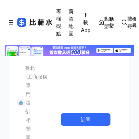
專
薪
下
欄
資
動
搜
動
搜
載
態
尋
觀
地
態
尋
App
點
圖
臺北
工商服務
專
門
設
計
訂閱
相
關
業