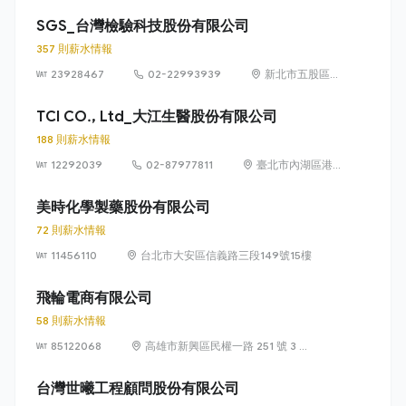
號 51 館 315 室
SGS_台灣檢驗科技股份有限公司
357 則薪水情報
23928467
02-22993939
新北市五股區五
工路 134 號
（五股工業區）
TCI CO., Ltd_大江生醫股份有限公司
188 則薪水情報
12292039
02-87977811
臺北市內湖區港
墘路 187 號 8 樓
美時化學製藥股份有限公司
72 則薪水情報
11456110
台北市大安區信義路三段149號15樓
飛輪電商有限公司
58 則薪水情報
85122068
高雄市新興區民權一路 251 號 3 樓
之 1 及之 2
台灣世曦工程顧問股份有限公司