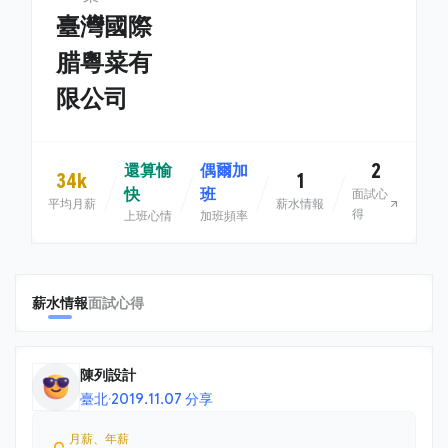
臺灣國際
腊粵菜有
限公司
2
還算愉
偶爾加
34k
1
快
班
面試心
平均月薪
薪水情報
得
上班心情
加班頻率
薪水情報
面試心得
陳列設計
臺北
·
2019.11.07 分享
月薪、年薪