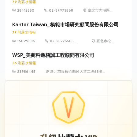
79 則薪水情報
28412550
02-87973568
臺北市內湖區湖
元里陽光街 323
號
Kantar Taiwan_模範市場研究顧問股份有限公司
77 則薪水情報
16099886
02-25775505
臺北市松山
#222
區八德路 3
段 34 號 3
WSP_美商科進栢誠工程顧問有限公司
樓
36 則薪水情報
23986445
新北市板橋區縣民大道二段68號
21樓