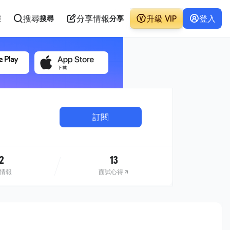
搜尋
分享情報
升級 VIP
登入
態
搜尋
分享
訂閱
2
13
情報
面試心得