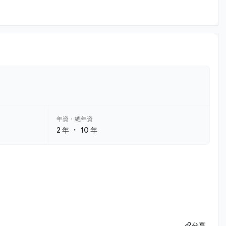
年資・總年資
・
2 年
10 年
分享