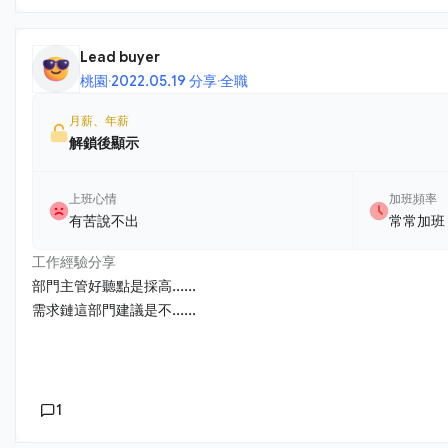
Lead buyer
桃園
·
2022.05.19 分享
·
全職
月薪、年薪
解鎖後顯示
上班心情
加班頻率
有苦說不出
常常加班
工作經驗分享
部門主管好聽點是採高......
需求鏈這部門建議是不......
1