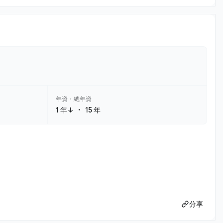
年資・總年資
・
1 年↓
15 年
分享