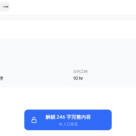
日均工時
濟
10 hr
解鎖 246 字完整內容
18 人已看過