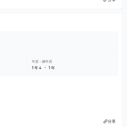
年資・總年資
・
1 年↓
1 年
分享