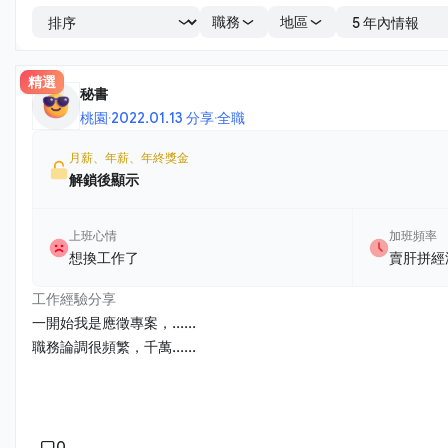
職務
地區
精選
秘書
桃園
·
2022.01.13 分享
·
全職
月薪、年薪、年終獎金
解鎖後顯示
上班心情
加班頻率
想換工作了
賣肝拼經
工作經驗分享
一開始我是應徵專案，......
職務論調很頻繁，千萬......
0