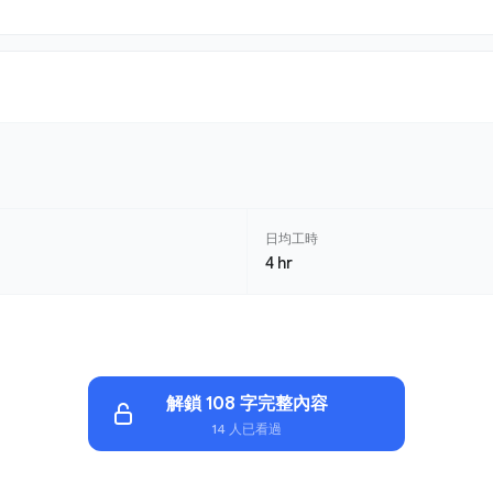
日均工時
4 hr
解鎖 108 字完整內容
14 人已看過