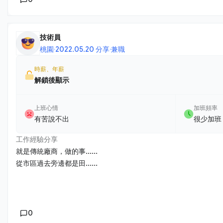
技術員
桃園
·
2022.05.20 分享
·
兼職
時薪、年薪
解鎖後顯示
上班心情
加班頻率
有苦說不出
很少加班
工作經驗分享
就是傳統廠商，做的事......
從市區過去旁邊都是田......
0