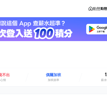
動態
動
1
說不出
偶爾加班
班心情
加班頻率
薪水