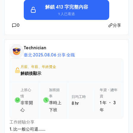
解鎖 413 字完整內容
1 人已看過
0
分享
Technician
臺北
·
2025.08.06 分享
·
全職
月薪、年薪、年終獎金
解鎖後顯示
上班心
加班頻
年資・總年
情
率
資
日均工時
・
非常開
準時上
1 年
3
8 hr
心
下班
年
工作經驗分享
1. 比一般公司還......