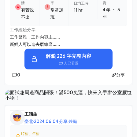
情
率
資
日均工時
・
有苦說
常常加
4 年
5
11 hr
不出
班
年
工作經驗分享
工作繁雜，工作內容主......
新鮮人可以進去磨練磨......
解鎖 226 字完整內容
23 人已看過
0
分享
工讀生
臺北
·
2024.06.04 分享
·
兼職
時薪、年薪