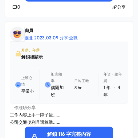
0
分享
職員
臺北
·
2023.03.09 分享
·
全職
月薪、年薪
解鎖後顯示
加班頻
年資・總年
上班心
率
資
日均工時
情
・
偶爾加
1 年
4
8 hr
平常心
班
年
工作經驗分享
工作內容上手一陣子後......
公司交通便利且還算準......
解鎖 116 字完整內容