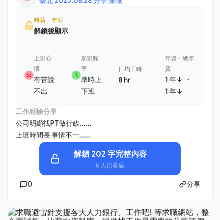
臺北
·
2023.08.28 分享
·
兼職
時薪、年薪
解鎖後顯示
上班心
加班頻
年資・總年
情
率
資
日均工時
・
有苦說
準時上
1 年↓
8 hr
不出
下班
1 年↓
工作經驗分享
公司明顯找PT做行政......
上班時間長 事情不一......
解鎖 202 字完整內容
5 人已看過
0
分享