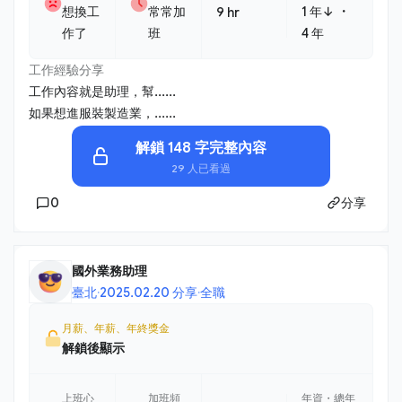
・
想換工
常常加
1 年↓
9 hr
作了
班
4 年
工作經驗分享
工作內容就是助理，幫......
如果想進服裝製造業，......
解鎖 148 字完整內容
29 人已看過
0
分享
國外業務助理
臺北
·
2025.02.20 分享
·
全職
月薪、年薪、年終獎金
解鎖後顯示
上班心
加班頻
年資・總年