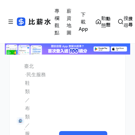
專
薪
下
欄
資
動
搜
動
搜
載
態
尋
觀
地
態
尋
App
點
圖
臺北
民生服務
鞋
類
／
布
類
／
服