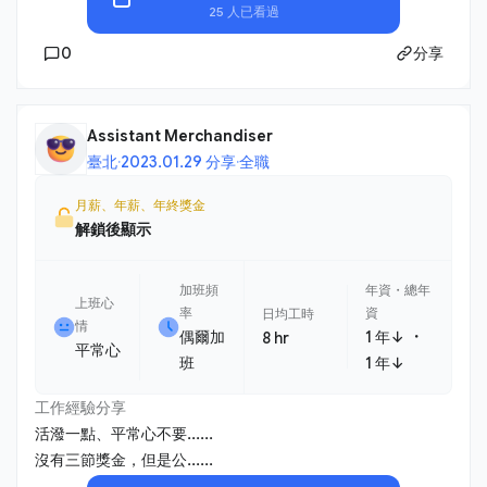
25 人已看過
0
分享
Assistant Merchandiser
臺北
·
2023.01.29 分享
·
全職
月薪、年薪、年終獎金
解鎖後顯示
加班頻
年資・總年
上班心
率
資
日均工時
情
・
偶爾加
1 年↓
8 hr
平常心
班
1 年↓
工作經驗分享
活潑一點、平常心不要......
沒有三節獎金，但是公......