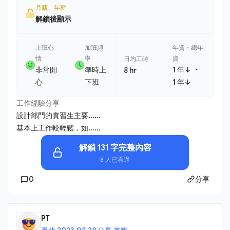
月薪、年薪
解鎖後顯示
上班心
加班頻
年資・總年
情
率
資
日均工時
・
非常開
準時上
1 年↓
8 hr
心
下班
1 年↓
工作經驗分享
設計部門的實習生主要......
基本上工作較輕鬆，如......
解鎖 131 字完整內容
8 人已看過
0
分享
PT