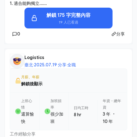
1. 適合能夠獨立......
解鎖 175 字完整內容
19 人已看過
0
分享
Logistics
臺北
·
2025.07.19 分享
·
全職
月薪、年薪
解鎖後顯示
上班心
加班頻
年資・總年
情
率
資
日均工時
・
還算愉
很少加
3 年
8 hr
快
班
10 年
工作經驗分享