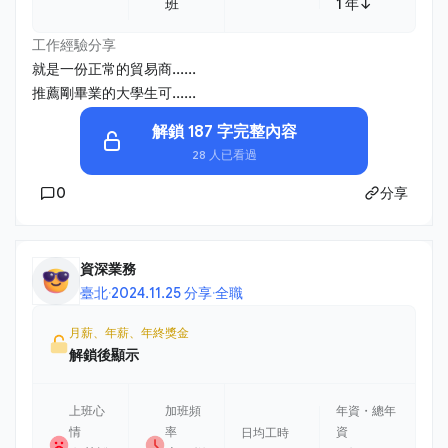
班
1 年↓
工作經驗分享
就是一份正常的貿易商......
推薦剛畢業的大學生可......
解鎖 187 字完整內容
28 人已看過
0
分享
資深業務
臺北
·
2024.11.25 分享
·
全職
月薪、年薪、年終獎金
解鎖後顯示
上班心
加班頻
年資・總年
情
率
資
日均工時