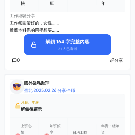
快
班
年
工作經驗分享
工作氛圍蠻好的，女性......
推薦本科系的同學想要......
解鎖 164 字完整內容
21 人已看過
0
分享
國外業務助理
臺北
·
2025.02.26 分享
·
全職
月薪、年薪
解鎖後顯示
上班心
加班頻
年資・總年
情
率
資
日均工時