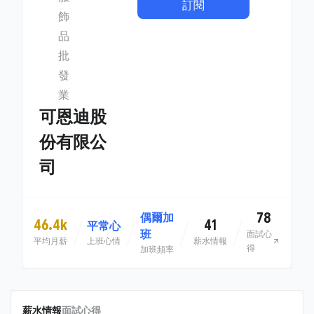
訂閱
飾
品
批
發
業
可恩迪股
份有限公
司
78
偶爾加
46.4k
41
平常心
班
面試心
平均月薪
上班心情
薪水情報
得
加班頻率
薪水情報
面試心得