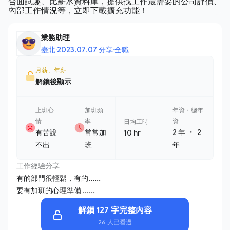
業務助理
臺北
·
2023.07.07 分享
·
全職
月薪、年薪
解鎖後顯示
上班心
加班頻
年資・總年
情
率
資
日均工時
・
有苦說
常常加
2 年
2
10 hr
不出
班
年
工作經驗分享
有的部門很輕鬆，有的......
要有加班的心理準備 ......
解鎖 127 字完整內容
26 人已看過