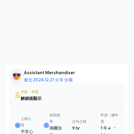
Assistant Merchandiser
臺北
·
2024.12.21 分享
·
全職
月薪、年薪
解鎖後顯示
加班頻
年資・總年
上班心
率
資
日均工時
情
・
偶爾加
1 年↓
9 hr
平常心