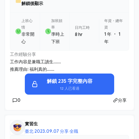
解鎖後顯示
上班心
加班頻
年資・總年
情
率
資
日均工時
・
非常開
準時上
1 年
1
8 hr
心
下班
年
工作經驗分享
工作內容是兼職工讀生......
推薦理由: 福利真的......
解鎖 235 字完整內容
12 人已看過
0
分享
實習生
臺北
·
2023.09.07 分享
·
全職