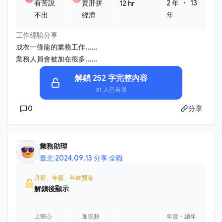
・
有苦說
賣肝拼
2 年
13
12 hr
不出
經濟
年
工作經驗分享
成衣一條龍的業務工作......
業務人員會被加在很多......
解鎖 252 字完整內容
31 人已看過
0
分享
業務助理
臺北
·
2024.09.13 分享
·
全職
月薪、年薪、年終獎金
解鎖後顯示
上班心
加班頻
年資・總年