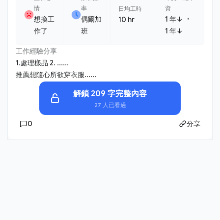
情
率
資
日均工時
・
想換工
偶爾加
1 年↓
10 hr
作了
班
1 年↓
工作經驗分享
1.處理樣品 2. ......
推薦想隨心所欲穿衣服......
解鎖 209 字完整內容
27 人已看過
0
分享