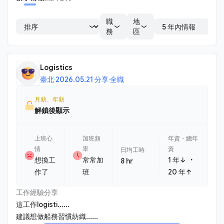
職
地
務
區
Logistics
臺北
·
2026.05.21 分享
·
全職
月薪、年薪
解鎖後顯示
上班心
加班頻
年資・總年
情
率
資
日均工時
・
想換工
常常加
1 年↓
8 hr
作了
班
20 年↑
工作經驗分享
這工作logisti......
建議想做船務習慣紡織......