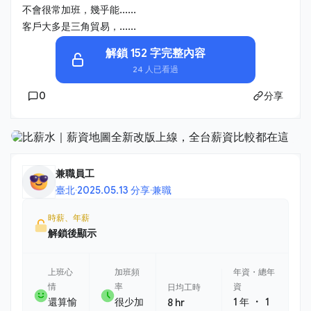
不會很常加班，幾乎能......
客戶大多是三角貿易，......
解鎖 152 字完整內容
24 人已看過
0
分享
兼職員工
臺北
·
2025.05.13 分享
·
兼職
時薪、年薪
解鎖後顯示
上班心
加班頻
年資・總年
情
率
資
日均工時
・
還算愉
很少加
1 年
1
8 hr