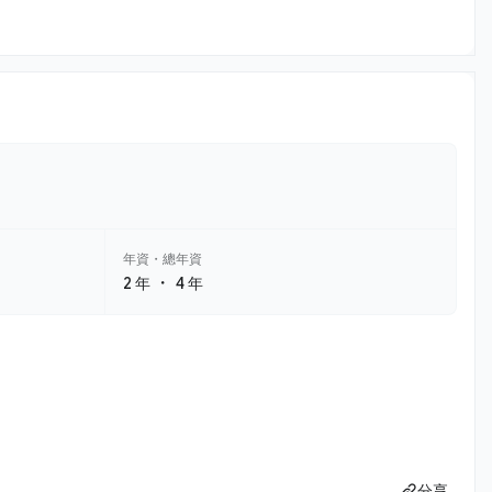
年資・總年資
・
2 年
4 年
分享