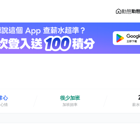
動態
動
常心
很少加班
班心情
加班頻率
薪水