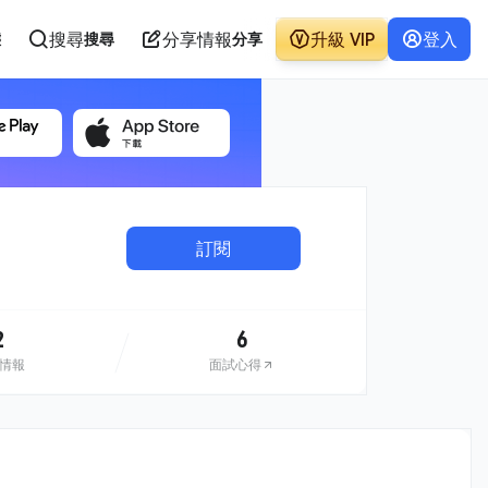
搜尋
分享情報
升級 VIP
登入
態
搜尋
分享
訂閱
2
6
情報
面試心得