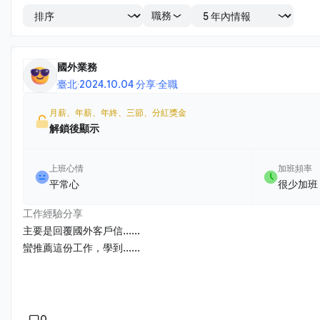
職務
國外業務
臺北
·
2024.10.04 分享
·
全職
月薪、年薪、年終、三節、分紅獎金
解鎖後顯示
上班心情
加班頻率
平常心
很少加班
工作經驗分享
主要是回覆國外客戶信......
蠻推薦這份工作，學到......
0