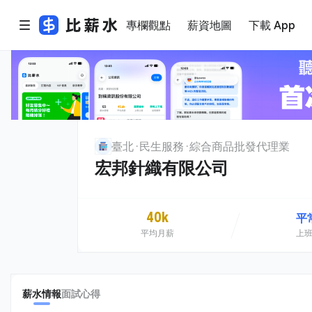
專欄觀點
薪資地圖
下載 App
臺北
民生服務
綜合商品批發代理業
宏邦針織有限公司
40k
平
平均月薪
上
薪水情報
面試心得