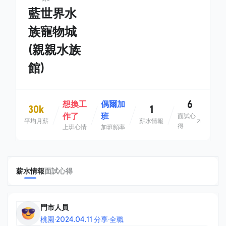
藍世界水
族寵物城
(親親水族
館)
6
想換工
偶爾加
30k
1
作了
班
面試心
平均月薪
薪水情報
得
上班心情
加班頻率
薪水情報
面試心得
門市人員
桃園
·
2024.04.11 分享
·
全職