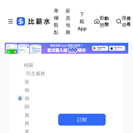
專
薪
下
欄
資
動
搜
動
搜
載
態
尋
觀
地
態
尋
App
點
圖
桃園
民生服務
寵
物
相
關
服
訂閱
務
業