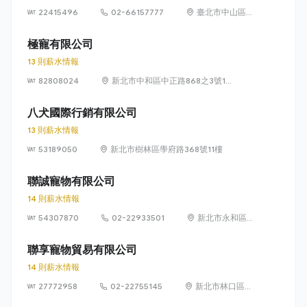
22415496
02-66157777
臺北市中山區民
權東路二段 166
號 1 樓
極寵有限公司
13 則薪水情報
82808024
新北市中和區中正路868之3號17
樓
八犬國際行銷有限公司
13 則薪水情報
53189050
新北市樹林區學府路368號11樓
聯誠寵物有限公司
14 則薪水情報
54307870
02-22933501
新北市永和區保
安路101號5樓
聯享寵物貿易有限公司
14 則薪水情報
27772958
02-22755145
新北市林口區太
平里後坑3-12號