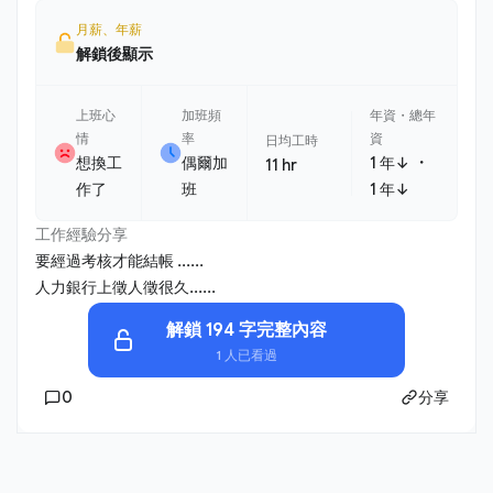
月薪、年薪
解鎖後顯示
上班心
加班頻
年資・總年
情
率
資
日均工時
・
想換工
偶爾加
1 年↓
11 hr
作了
班
1 年↓
工作經驗分享
要經過考核才能結帳 ......
人力銀行上徵人徵很久......
解鎖 194 字完整內容
1 人已看過
0
分享