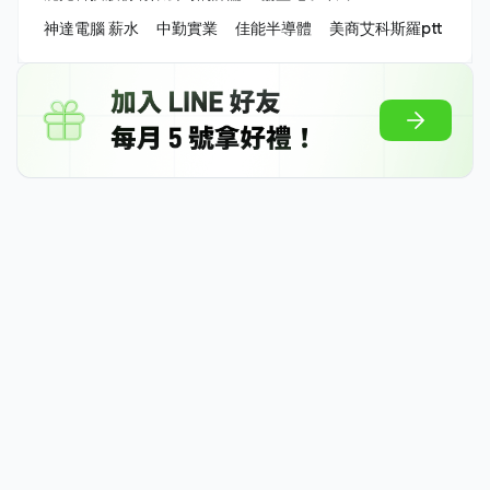
神達電腦 薪水
中勤實業
佳能半導體
美商艾科斯羅ptt