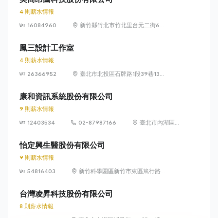
4 則薪水情報
16084960
新竹縣竹北市竹北里台元二街6號
4樓之1
鳳三設計工作室
4 則薪水情報
26366952
臺北市北投區石牌路1段39巷134
號4樓
康和資訊系統股份有限公司
9 則薪水情報
12403534
02-87987166
臺北市內湖區瑞
光路 318 號 5 樓
怡定興生醫股份有限公司
9 則薪水情報
54816403
新竹科學園區新竹市東區篤行路6
號5樓
台灣凌昇科技股份有限公司
8 則薪水情報