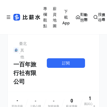
專
薪
下
欄
資
動
搜
動
搜
載
態
尋
觀
地
態
尋
App
點
圖
臺北
其
他
訂閱
一百年旅
行社有限
公司
1
-
0
-
-
面試心
平均月薪
上班心情
加班頻率
薪水情報