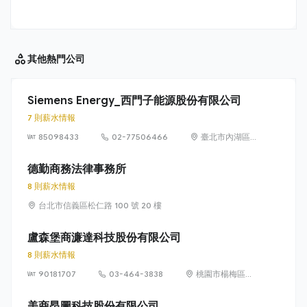
其他
熱門公司
Siemens Energy_西門子能源股份有限公司
7 則薪水情報
85098433
02-77506466
臺北市內湖區
洲子街65號9樓
德勤商務法律事務所
8 則薪水情報
台北市信義區松仁路 100 號 20 樓
盧森堡商濂達科技股份有限公司
8 則薪水情報
90181707
03-464-3838
桃園市楊梅區高
獅路822巷10號
美商昂圖科技股份有限公司