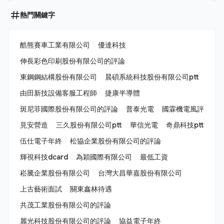
熱門關鍵字
酷熊賽車工業有限公司
優達科技
伸長彩色印刷股份有限公司的評論
東鋼鋼結構股份有限公司
晨碩系統科技股份有限公司ptt
由田新技設備客服工程師
捷康半導體
斑尼菲國際股份有限公司的評論
普泰光電
國霖機電風評
見安營造
三久股份有限公司ptt
華信光電
奇鼎科技ptt
伍仕電子年終
松協企業股份有限公司的評論
輝視科技dcard
為穎國際有限公司
最低工資
崧騰企業股份有限公司
台灣大昌華嘉股份有限公司
上古藝術面試
關東鑫林待遇
共茂工業股份有限公司的評論
麗光科技股份有限公司的評論
協益電子年終