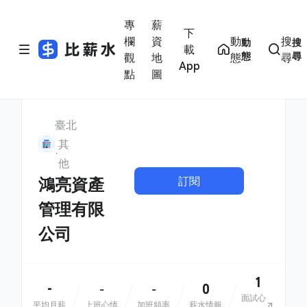
專
薪
下
欄
資
動
搜
動
搜
載
態
尋
觀
地
態
尋
App
點
圖
臺北
其
他
訂閱
鴻亮資產
管理有限
公司
1
-
0
-
-
面試心
平均月薪
上班心情
加班頻率
薪水情報