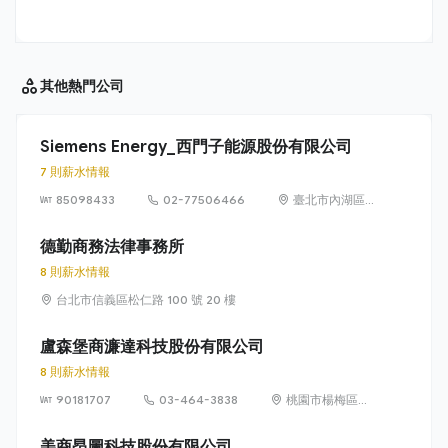
其他
熱門公司
Siemens Energy_西門子能源股份有限公司
7 則薪水情報
85098433
02-77506466
臺北市內湖區
洲子街65號9樓
德勤商務法律事務所
8 則薪水情報
台北市信義區松仁路 100 號 20 樓
盧森堡商濂達科技股份有限公司
8 則薪水情報
90181707
03-464-3838
桃園市楊梅區高
獅路822巷10號
美商昂圖科技股份有限公司