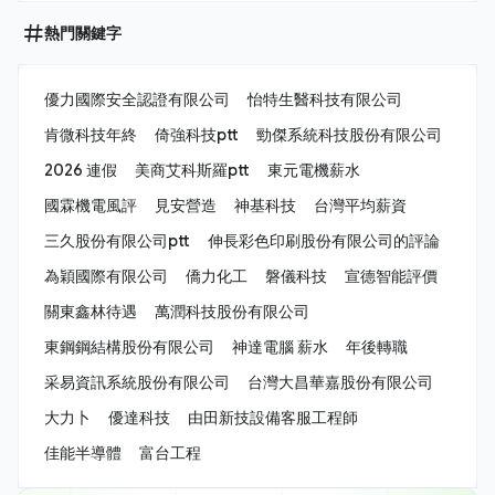
熱門關鍵字
優力國際安全認證有限公司
怡特生醫科技有限公司
肯微科技年終
倚強科技ptt
勁傑系統科技股份有限公司
2026 連假
美商艾科斯羅ptt
東元電機薪水
國霖機電風評
見安營造
神基科技
台灣平均薪資
三久股份有限公司ptt
伸長彩色印刷股份有限公司的評論
為穎國際有限公司
僑力化工
磐儀科技
宣德智能評價
關東鑫林待遇
萬潤科技股份有限公司
東鋼鋼結構股份有限公司
神達電腦 薪水
年後轉職
采易資訊系統股份有限公司
台灣大昌華嘉股份有限公司
大力卜
優達科技
由田新技設備客服工程師
佳能半導體
富台工程