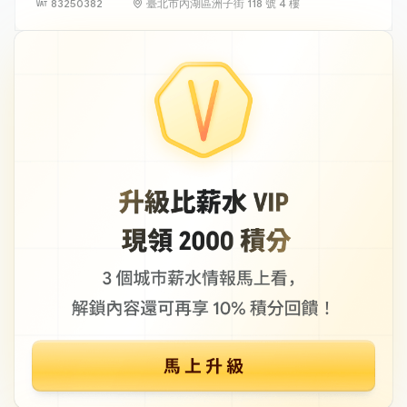
83250382
臺北市內湖區洲子街 118 號 4 樓