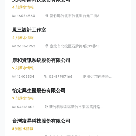
4 則薪水情報
16084960
新竹縣竹北市竹北里台元二街6號
4樓之1
鳳三設計工作室
4 則薪水情報
26366952
臺北市北投區石牌路1段39巷134
號4樓
康和資訊系統股份有限公司
9 則薪水情報
12403534
02-87987166
臺北市內湖區瑞
光路 318 號 5 樓
怡定興生醫股份有限公司
9 則薪水情報
54816403
新竹科學園區新竹市東區篤行路6
號5樓
台灣凌昇科技股份有限公司
8 則薪水情報