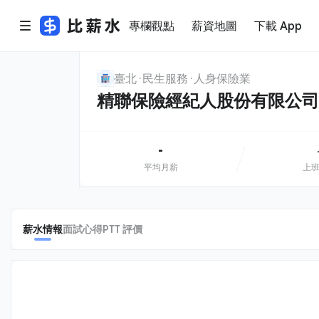
專欄觀點
薪資地圖
下載 App
臺北
民生服務
人身保險業
精聯保險經紀人股份有限公司
-
平均月薪
上
薪水情報
面試心得
PTT 評價