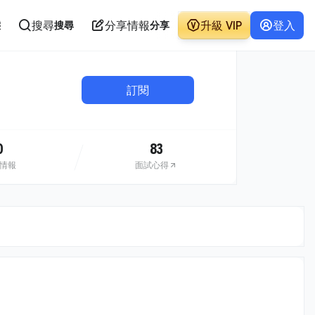
搜尋
分享情報
升級 VIP
登入
態
搜尋
分享
訂閱
0
83
情報
面試心得