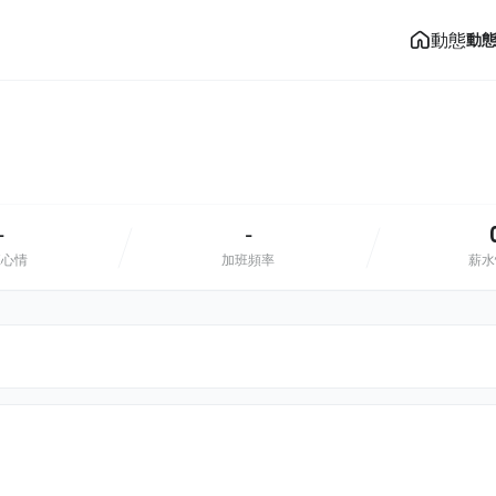
動態
動
-
-
班心情
加班頻率
薪水