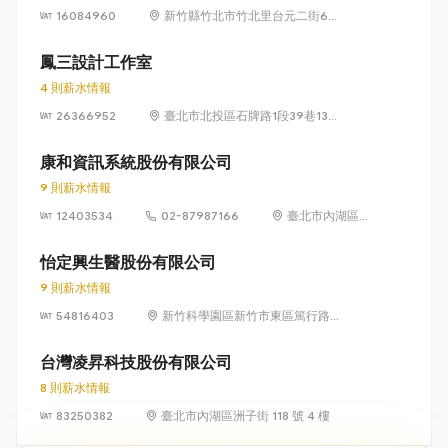
16084960
新竹縣竹北市竹北里台元二街6號
4樓之1
鳳三設計工作室
4 則薪水情報
26366952
臺北市北投區石牌路1段39巷134
號4樓
康和資訊系統股份有限公司
9 則薪水情報
12403534
02-87987166
臺北市內湖區瑞
光路 318 號 5 樓
怡定興生醫股份有限公司
9 則薪水情報
54816403
新竹科學園區新竹市東區篤行路6
號5樓
台灣凌昇科技股份有限公司
8 則薪水情報
83250382
臺北市內湖區洲子街 118 號 4 樓