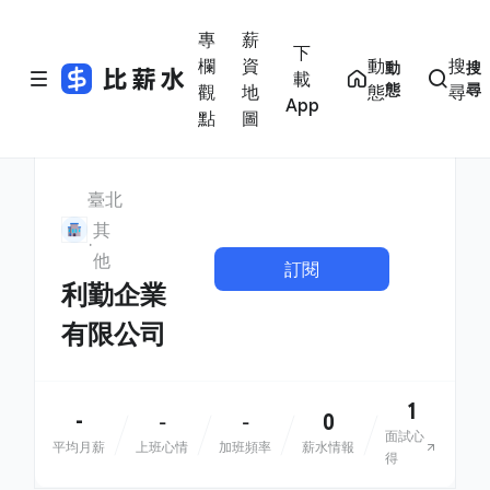
專
薪
下
欄
資
動
搜
動
搜
載
態
尋
觀
地
態
尋
App
點
圖
臺北
其
他
訂閱
利勤企業
有限公司
1
-
0
-
-
面試心
平均月薪
上班心情
加班頻率
薪水情報
得