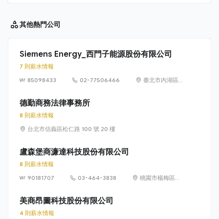
其他
熱門公司
Siemens Energy_西門子能源股份有限公司
7 則薪水情報
85098433
02-77506466
臺北市內湖區
洲子街65號9樓
德勤商務法律事務所
8 則薪水情報
台北市信義區松仁路 100 號 20 樓
盧森堡商濂達科技股份有限公司
8 則薪水情報
90181707
03-464-3838
桃園市楊梅區高
獅路822巷10號
美商昂圖科技股份有限公司
4 則薪水情報