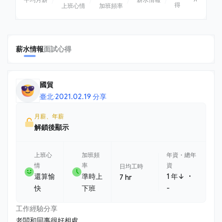
得
上班心情
加班頻率
薪水情報
面試心得
國貿
臺北
·
2021.02.19 分享
月薪、年薪
解鎖後顯示
上班心
加班頻
年資・總年
情
率
資
日均工時
・
還算愉
準時上
1 年↓
7 hr
快
下班
-
工作經驗分享
老闆和同事很好相處 ......