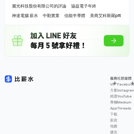
麗光科技股份有限公司的評論
協益電子年終
神達電腦 薪水
中勤實業
佳能半導體
美商艾科斯羅ptt
服務
社群媒體
VIP
Faceboo
方案
Instagra
精選
YouTube
專欄
Medium
App
Threads
下載
薪資
地圖
擴充