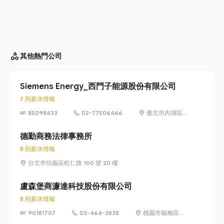
其他
熱門公司
Siemens Energy_西門子能源股份有限公司
7 則薪水情報
85098433
02-77506466
臺北市內湖區
洲子街65號9樓
德勤商務法律事務所
8 則薪水情報
台北市信義區松仁路 100 號 20 樓
盧森堡商濂達科技股份有限公司
8 則薪水情報
90181707
03-464-3838
桃園市楊梅區高
獅路822巷10號