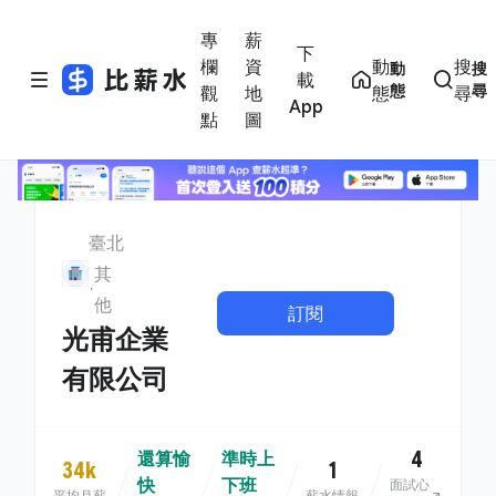
專
薪
下
欄
資
動
搜
動
搜
載
態
尋
觀
地
態
尋
App
點
圖
臺北
其
他
訂閱
光甫企業
有限公司
4
還算愉
準時上
34k
1
快
下班
面試心
平均月薪
薪水情報