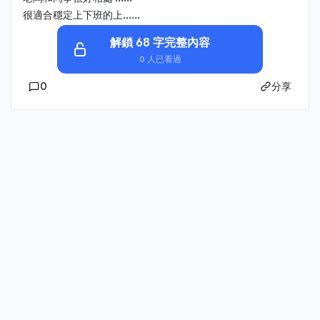
很適合穩定上下班的上......
解鎖 68 字完整內容
0 人已看過
0
分享