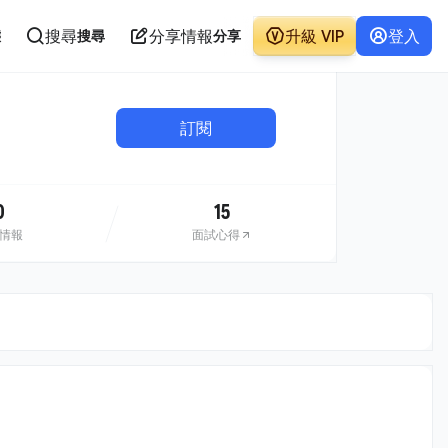
搜尋
分享情報
升級 VIP
登入
態
搜尋
分享
訂閱
0
15
情報
面試心得