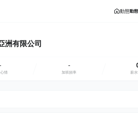
動態
動
麗亞洲有限公司
-
-
班心情
加班頻率
薪水