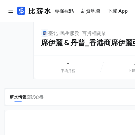
專欄觀點
薪資地圖
下載 App
臺北
民生服務
百貨相關業
席伊麗 & 丹普_香港商席伊
-
平均月薪
上
薪水情報
面試心得