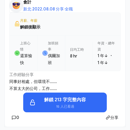
會計
新北
·
2022.08.08 分享
·
全職
月薪、年薪
解鎖後顯示
上班心
加班頻
年資・總年
情
率
資
日均工時
・
還算愉
偶爾加
1 年↓
8 hr
快
班
1 年↓
工作經驗分享
同事好相處，但環境不......
不算太大的公司，工作......
解鎖 213 字完整內容
15 人已看過
0
分享