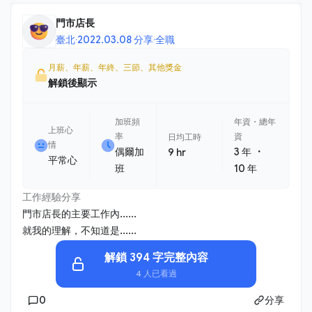
門市店長
臺北
·
2022.03.08 分享
·
全職
月薪、年薪、年終、三節、其他獎金
解鎖後顯示
加班頻
年資・總年
上班心
率
資
日均工時
情
・
偶爾加
3 年
9 hr
平常心
班
10 年
工作經驗分享
門市店長的主要工作內......
就我的理解，不知道是......
解鎖 394 字完整內容
4 人已看過
0
分享