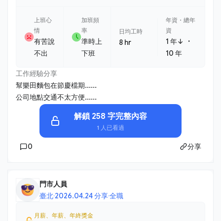
上班心
加班頻
年資・總年
情
率
資
日均工時
・
有苦說
準時上
1 年↓
8 hr
不出
下班
10 年
工作經驗分享
幫樂田麵包在節慶檔期......
公司地點交通不太方便......
解鎖 258 字完整內容
1 人已看過
0
分享
門市人員
臺北
·
2026.04.24 分享
·
全職
月薪、年薪、年終獎金