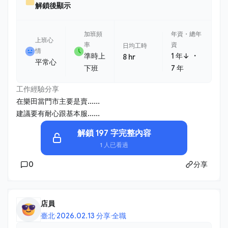
解鎖後顯示
加班頻
年資・總年
上班心
率
資
日均工時
情
・
準時上
1 年↓
8 hr
平常心
下班
7 年
工作經驗分享
在樂田當門市主要是賣......
建議要有耐心跟基本服......
解鎖 197 字完整內容
1 人已看過
0
分享
店員
臺北
·
2026.02.13 分享
·
全職