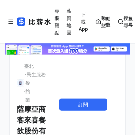
專
薪
下
欄
資
動
搜
動
搜
載
態
尋
觀
地
態
尋
App
點
圖
臺北
民生服務
餐
館
業
訂閱
薩摩亞商
客來喜餐
飲股份有