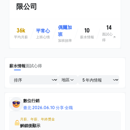
限公司
14
偶爾加
36k
10
平常心
班
面試心
平均月薪
上班心情
薪水情報
得
加班頻率
薪水情報
面試心得
地區
數位行銷
臺北
·
2026.06.10 分享
·
全職
月薪、年薪、年終獎金
解鎖後顯示