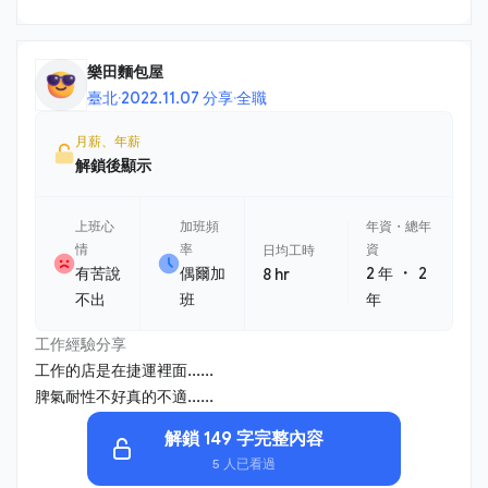
樂田麵包屋
臺北
·
2022.11.07 分享
·
全職
月薪、年薪
解鎖後顯示
上班心
加班頻
年資・總年
情
率
資
日均工時
・
有苦說
偶爾加
2 年
2
8 hr
不出
班
年
工作經驗分享
工作的店是在捷運裡面......
脾氣耐性不好真的不適......
解鎖 149 字完整內容
5 人已看過