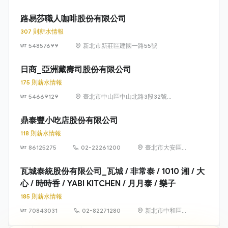
里台灣大道二段
218號29樓
路易莎職人咖啡股份有限公司
307 則薪水情報
54857699
新北市新莊區建國一路55號
日商_亞洲藏壽司股份有限公司
175 則薪水情報
54669129
臺北市中山區中山北路3段32號6
樓及6樓之1
鼎泰豐小吃店股份有限公司
118 則薪水情報
86125275
02-22261200
臺北市大安區信
義路2段192號2
至4樓、194號1
瓦城泰統股份有限公司_瓦城 / 非常泰 / 1010 湘 / 大
至4樓
心 / 時時香 / YABI KITCHEN / 月月泰 / 樂子
185 則薪水情報
70843031
02-82271280
新北市中和區建
一路176號7樓之1