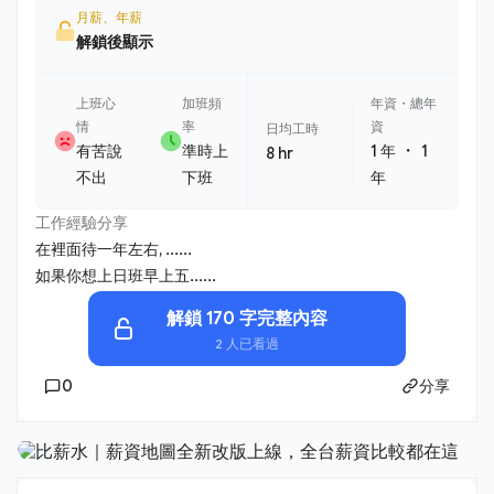
月薪、年薪
解鎖後顯示
上班心
加班頻
年資・總年
情
率
資
日均工時
・
有苦說
準時上
1 年
1
8 hr
不出
下班
年
工作經驗分享
在裡面待一年左右, ......
如果你想上日班早上五......
解鎖 170 字完整內容
2 人已看過
0
分享