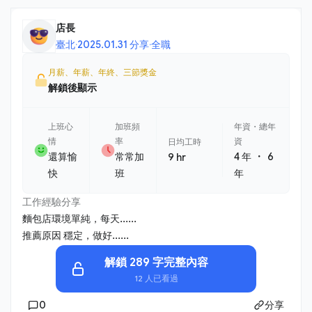
店長
臺北
·
2025.01.31 分享
·
全職
月薪、年薪、年終、三節獎金
解鎖後顯示
上班心
加班頻
年資・總年
情
率
資
日均工時
・
還算愉
常常加
4 年
6
9 hr
快
班
年
工作經驗分享
麵包店環境單純，每天......
推薦原因 穩定，做好......
解鎖 289 字完整內容
12 人已看過
0
分享