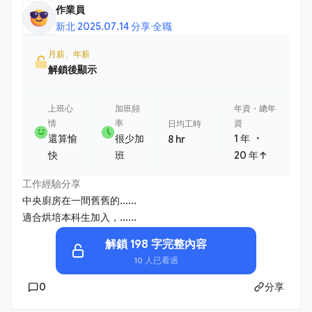
作業員
新北
·
2025.07.14 分享
·
全職
月薪、年薪
解鎖後顯示
上班心
加班頻
年資・總年
情
率
資
日均工時
・
還算愉
很少加
1 年
8 hr
快
班
20 年↑
工作經驗分享
中央廚房在一間舊舊的......
適合烘培本科生加入，......
解鎖 198 字完整內容
10 人已看過
0
分享