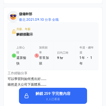
儲備幹部
臺北
·
2021.09.10 分享
·
全職
月薪、年薪
解鎖後顯示
上班心
加班頻
年資・總年
情
率
資
日均工時
・
還算愉
常常加
1 年
1
9 hr
快
班
年
工作經驗分享
可以學習到如何煮出好......
雖然是大公司下面體系......
解鎖 259 字完整內容
2 人已看過