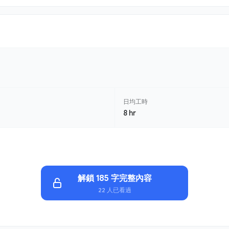
日均工時
8 hr
解鎖 185 字完整內容
22 人已看過