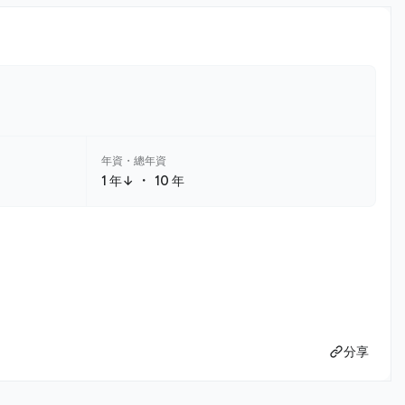
年資・總年資
・
1 年↓
10 年
分享