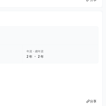
年資・總年資
・
2 年
2 年
分享