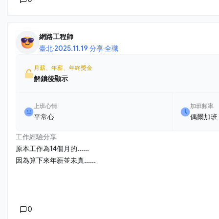
網路工程師
臺北
·
2025.11.19 分享
·
全職
月薪、年薪、年終獎金
解鎖後顯示
上班心情
加班頻率
平常心
偶爾加班
工作經驗分享
原本工作為14個月的......
因為算下來年薪並未真......
0