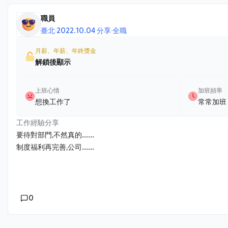
職員
臺北
·
2022.10.04 分享
·
全職
月薪、年薪、年終獎金
解鎖後顯示
上班心情
加班頻率
想換工作了
常常加班
工作經驗分享
要待對部門,不然真的......
制度福利再完善,公司......
0