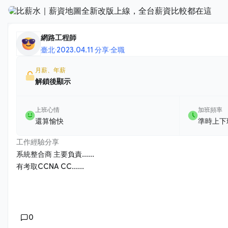
網路工程師
臺北
·
2023.04.11 分享
·
全職
月薪、年薪
解鎖後顯示
上班心情
加班頻率
還算愉快
準時上下
工作經驗分享
系統整合商 主要負責......
有考取CCNA CC......
0