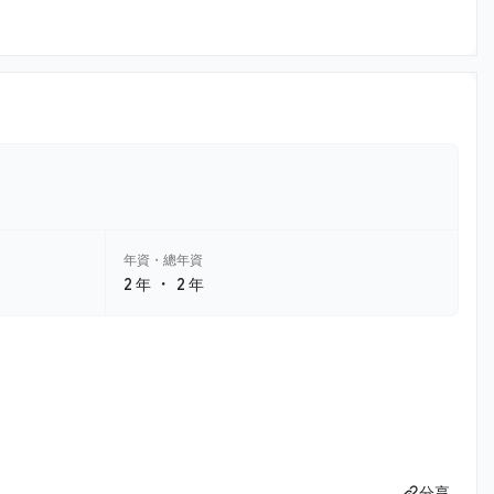
年資・總年資
・
2 年
2 年
分享