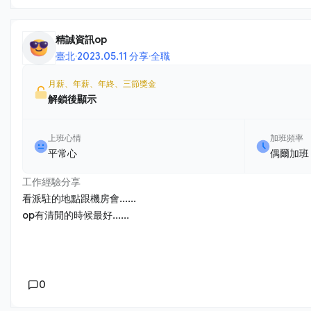
精誠資訊op
臺北
·
2023.05.11 分享
·
全職
月薪、年薪、年終、三節獎金
解鎖後顯示
上班心情
加班頻率
平常心
偶爾加班
工作經驗分享
看派駐的地點跟機房會......
op有清閒的時候最好......
0