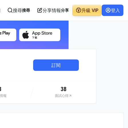
搜尋
分享情報
升級 VIP
登入
態
搜尋
分享
訂閱
8
38
情報
面試心得