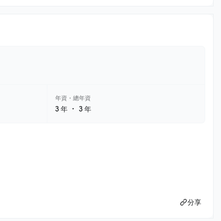
年資・總年資
・
3 年
3 年
分享