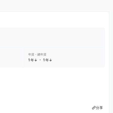
年資・總年資
・
1 年↓
1 年↓
分享