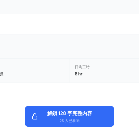
日均工時
班
8 hr
解鎖 128 字完整內容
25 人已看過