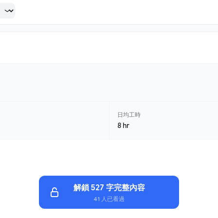
日均工時
8 hr
解鎖 527 字完整內容
41 人已看過