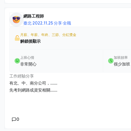
網路工程師
臺北
·
2022.11.25 分享
·
全職
月薪、年薪、年終、三節、分紅獎金
解鎖後顯示
上班心情
加班頻率
非常開心
很少加班
工作經驗分享
有北、中、南分公司，......
先考到網路或資安相關......
0