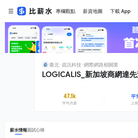
專欄觀點
薪資地圖
下載 App
臺北
資訊科技
網際網路相關業
LOGICALIS_新加坡商網
47.1k
平
平均月薪
上
薪水情報
面試心得