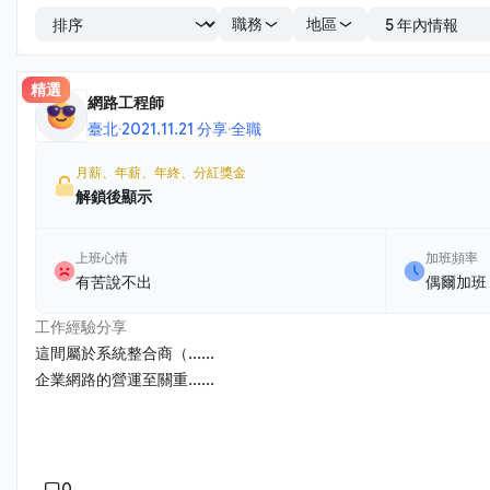
職務
地區
精選
網路工程師
臺北
·
2021.11.21 分享
·
全職
月薪、年薪、年終、分紅獎金
解鎖後顯示
上班心情
加班頻率
有苦說不出
偶爾加班
工作經驗分享
這間屬於系統整合商（......
企業網路的營運至關重......
0