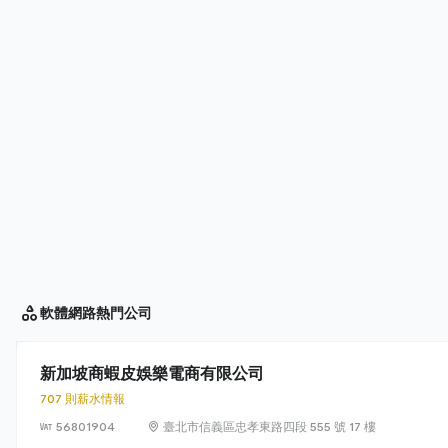
軟體網路
熱門公司
新加坡商蝦皮娛樂電商有限公司
707 則薪水情報
56801904
臺北市信義區忠孝東路四段 555 號 17 樓