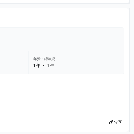
年資・總年資
・
1 年
1 年
分享