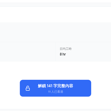
日均工時
8 hr
解鎖 141 字完整內容
11 人已看過